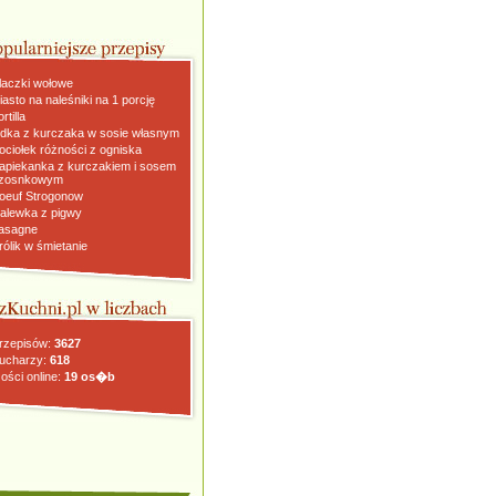
laczki wołowe
iasto na naleśniki na 1 porcję
rtilla
dka z kurczaka w sosie własnym
ociołek różności z ogniska
apiekanka z kurczakiem i sosem
zosnkowym
oeuf Strogonow
alewka z pigwy
asagne
rólik w śmietanie
rzepisów:
3627
ucharzy:
618
ości online:
19 os�b