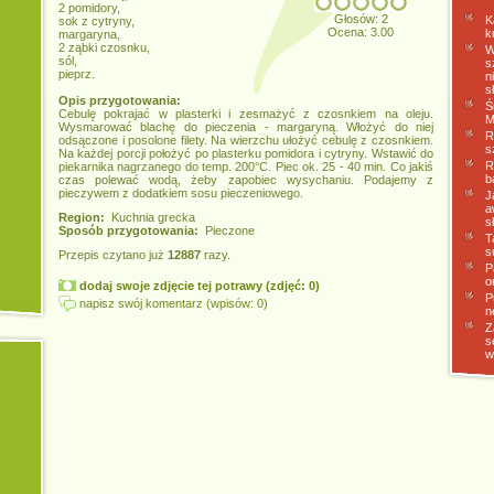
2 pomidory,
Głosów: 2
K
sok z cytryny,
Ocena: 3.00
k
margaryna,
2 ząbki czosnku,
W
sól,
s
pieprz.
n
s
Opis przygotowania:
Ś
Cebulę pokrajać w plasterki i zesmażyć z czosnkiem na oleju.
M
Wysmarować blachę do pieczenia - margaryną. Włożyć do niej
R
odsączone i posolone filety. Na wierzchu ułożyć cebulę z czosnkiem.
s
Na każdej porcji położyć po plasterku pomidora i cytryny. Wstawić do
R
piekarnika nagrzanego do temp. 200°C. Piec ok. 25 - 40 min. Co jakiś
b
czas polewać wodą, żeby zapobiec wysychaniu. Podajemy z
pieczywem z dodatkiem sosu pieczeniowego.
J
a
Region:
Kuchnia grecka
s
Sposób przygotowania:
Pieczone
T
s
Przepis czytano już
12887
razy.
P
o
dodaj swoje zdjęcie tej potrawy (zdjęć: 0)
P
napisz swój komentarz (wpisów: 0)
n
Z
s
w