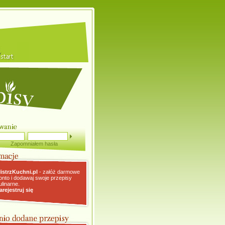
Zapomniałem hasła
istrzKuchni.pl
- załóż darmowe
onto i dodawaj swoje przepisy
ulinarne.
arejestruj się