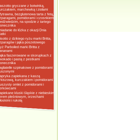
aszotto gryczane z botwinką,
urczakiem, marchewką i ziołami
ytrawna, bezglutenowa tarta z fetą,
zparagami, pomidorami i czosnkiem
iedźwiedzim, na spodzie z tartego
łonecznika
niadanie do łóżka z okazji Dnia
atki
isotto z dzikiego ryżu marki Britta,
zparagów i jajka poszetowego
yż Parboiled marki Britta z
ananami
ajka faszerowane w skorupkach z
wokado i pastą z pestkami
łonecznika
agliatelle szpinakowe z pomidorami
uszonymi
apryka zapiekana z kaszą
rkiszową, kurczakiem i pomidorami
uszysty omlet z pomidorami i
erkowcami
apiekane kluski śląskie z niebieskim
erem pleśniowym, orzechami
łoskimi i rukolą