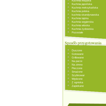
Kuchnia indyjska
Kuchnia japońska
Kuchnia meksykańska
Kuchnia polska
kuchnia skandynawska
Kuchnia tajska
Kuchnia węgierska
Kuchnia włoska
Kuchnia żydowska
Pozostałe
Duszone
Gotowane
Grillowane
Na parze
Na zimno
Pieczone
Smażone
Szybkowar
Wędzone
Z ogniska
Zapiekane