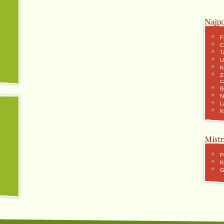
F
C
To
U
K
Z
c
B
N
L
K
P
K
G