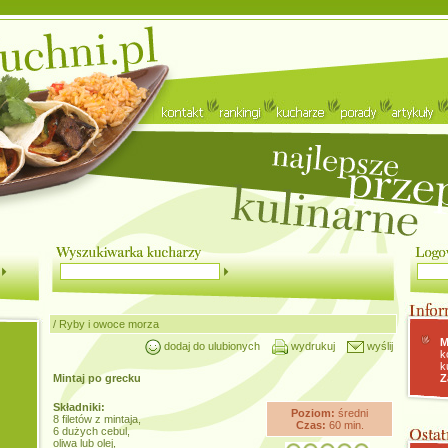
/
Ryby i owoce morza
M
dodaj do ulubionych
wydrukuj
wyślij
k
k
Mintaj po grecku
Z
Składniki:
Poziom:
średni
8 filetów z mintaja,
Czas:
60 min.
6 dużych cebul,
oliwa lub olej,