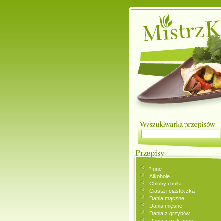
*Inne
Alkohole
Chleby i bułki
Ciasta i ciasteczka
Dania mączne
Dania mięsne
Dania z grzybów
Dania z makaronu