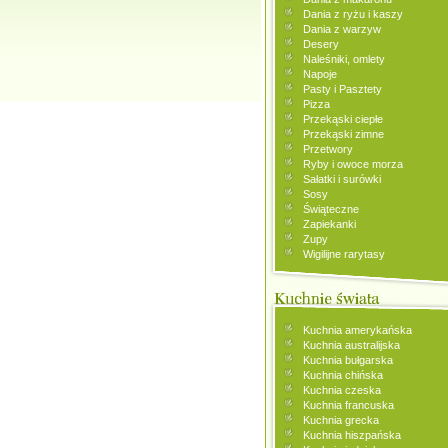
Dania z ryżu i kaszy
Dania z warzyw
Desery
Naleśniki, omlety
Napoje
Pasty i Pasztety
Pizza
Przekąski ciepłe
Przekąski zimne
Przetwory
Ryby i owoce morza
Sałatki i surówki
Sosy
Świąteczne
Zapiekanki
Zupy
Wigilijne rarytasy
Kuchnia amerykańska
Kuchnia australijska
Kuchnia bułgarska
Kuchnia chińska
Kuchnia czeska
Kuchnia francuska
Kuchnia grecka
Kuchnia hiszpańska