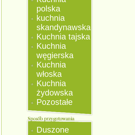
polska
kuchnia
skandynawska
Kuchnia tajska
Kuchnia
węgierska
Kuchnia
włoska
Kuchnia
żydowska
Pozostałe
Duszone