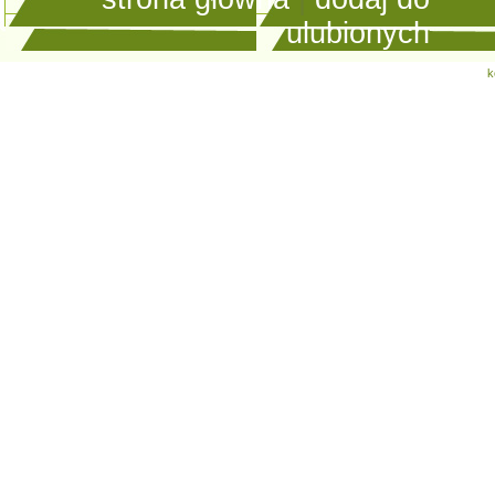
ulubionych
k