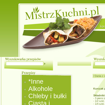
/
Dania z 
*Inne
Alkohole
Kurczak 
Chleby i bułki
Składniki
- 3 piersi
- 1/2 szkl
Ciasta i
- 1/4 szkl