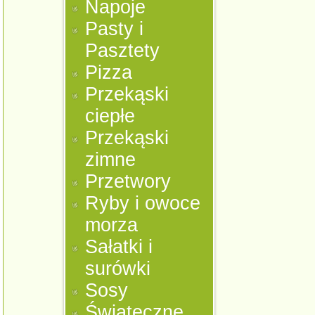
Napoje
Pasty i
Pasztety
Pizza
Przekąski
ciepłe
Przekąski
zimne
Przetwory
Ryby i owoce
morza
Sałatki i
surówki
Sosy
Świąteczne