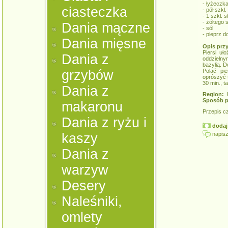
- łyżeczk
ciasteczka
- pół szkl
- 1 szkl. s
- żółtego 
Dania mączne
- sól
- pieprz 
Dania mięsne
Opis prz
Piersi uł
Dania z
oddzielny
bazylią. 
grzybów
Polać pi
oprószyć 
30 min., t
Dania z
Region:
K
Sposób p
makaronu
Przepis c
Dania z ryżu i
dodaj 
napisz
kaszy
Dania z
warzyw
Desery
Naleśniki,
omlety