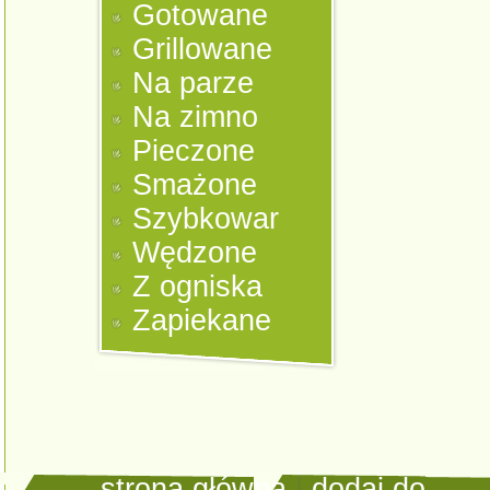
Gotowane
Grillowane
Na parze
Na zimno
Pieczone
Smażone
Szybkowar
Wędzone
Z ogniska
Zapiekane
strona główna
|
dodaj do