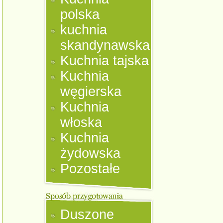
polska
kuchnia
skandynawska
Kuchnia tajska
Kuchnia
węgierska
Kuchnia
włoska
Kuchnia
żydowska
Pozostałe
Duszone