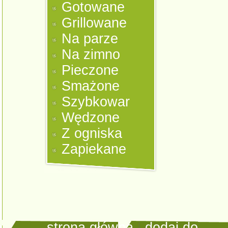
Gotowane
Grillowane
Na parze
Na zimno
Pieczone
Smażone
Szybkowar
Wędzone
Z ogniska
Zapiekane
strona główna
|
dodaj do