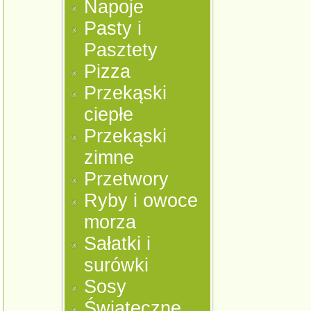
Napoje
Pasty i
Pasztety
Pizza
Przekąski
ciepłe
Przekąski
zimne
Przetwory
Ryby i owoce
morza
Sałatki i
surówki
Sosy
Świąteczne