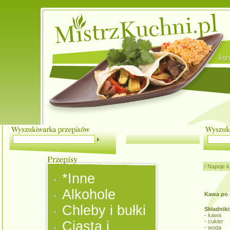
/
Napoje 
*Inne
Alkohole
Kawa po 
Chleby i bułki
Składniki
- kawa
- cukier
Ciasta i
- woda