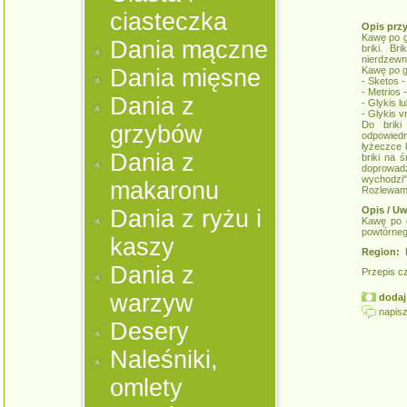
ciasteczka
Opis prz
Kawę po g
Dania mączne
briki. B
nierdzewn
Dania mięsne
Kawę po g
- Sketos 
- Metrios 
Dania z
- Glykis lu
- Glykis v
Do briki
grzybów
odpowiedni
łyżeczce 
Dania z
briki na 
doprowad
wychodzi"
makaronu
Rozlewamy
Opis / Uw
Dania z ryżu i
Kawę po g
powtórneg
kaszy
Region:
K
Dania z
Przepis c
warzyw
dodaj 
napisz
Desery
Naleśniki,
omlety