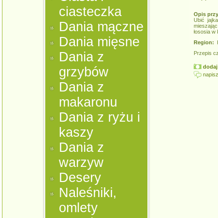
ciasteczka
Opis prz
Ubić jajk
Dania mączne
mieszają
łososia w 
Dania mięsne
Region:
K
Dania z
Przepis c
dodaj 
grzybów
napisz
Dania z
makaronu
Dania z ryżu i
kaszy
Dania z
warzyw
Desery
Naleśniki,
omlety