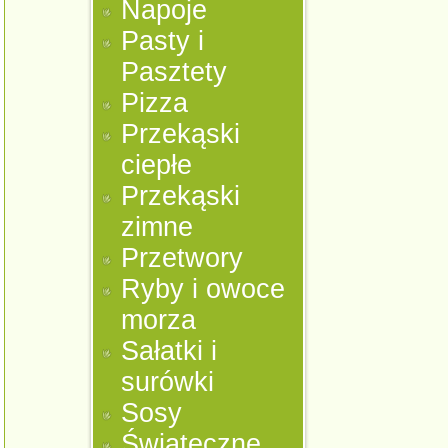
Napoje
Pasty i
Pasztety
Pizza
Przekąski
ciepłe
Przekąski
zimne
Przetwory
Ryby i owoce
morza
Sałatki i
surówki
Sosy
Świąteczne