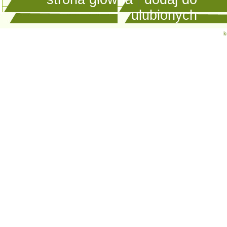
ulubionych
k