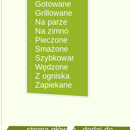
Gotowane
Grillowane
Na parze
Na zimno
Pieczone
Smażone
Szybkowar
Wędzone
Z ogniska
Zapiekane
strona główna
|
dodaj do