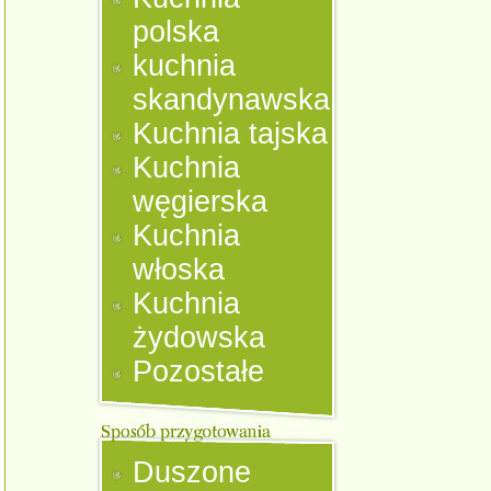
polska
kuchnia
skandynawska
Kuchnia tajska
Kuchnia
węgierska
Kuchnia
włoska
Kuchnia
żydowska
Pozostałe
Duszone