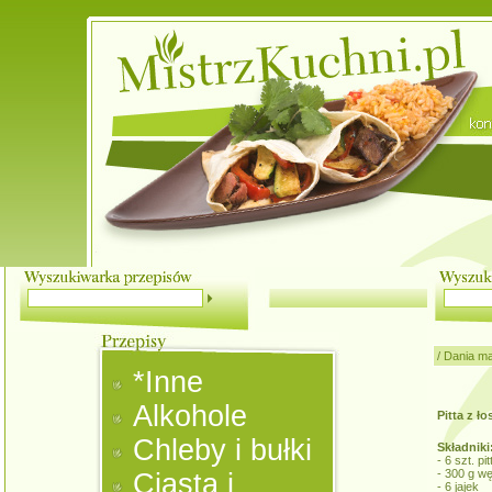
/
Dania m
*Inne
Alkohole
Pitta z ł
Chleby i bułki
Składniki
- 6 szt. pit
- 300 g w
Ciasta i
- 6 jajek