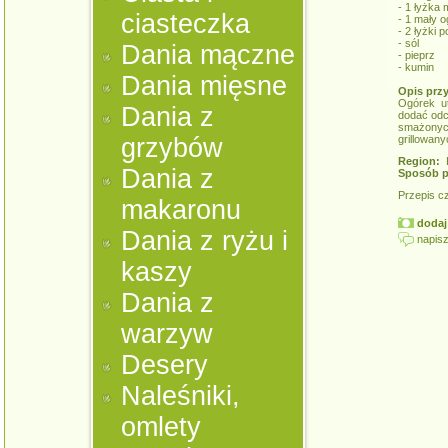
- 1 łyżka 
ciasteczka
- 1 mały 
- 2 łyżki 
- sól
Dania mączne
- pieprz
- kumin
Dania mięsne
Opis prz
Ogórek ut
Dania z
dodać odc
smażonyc
grzybów
grillowan
Region:
K
Dania z
Sposób p
Przepis c
makaronu
dodaj 
Dania z ryżu i
napisz
kaszy
Dania z
warzyw
Desery
Naleśniki,
omlety