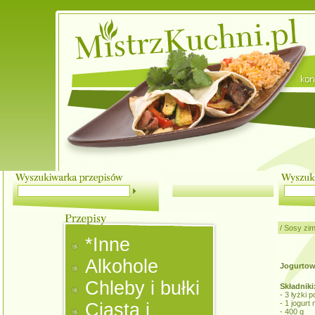
/
Sosy zi
*Inne
Alkohole
Jogurtow
Chleby i bułki
Składniki
- 3 łyżki 
- 1 jogurt 
Ciasta i
- 400 g