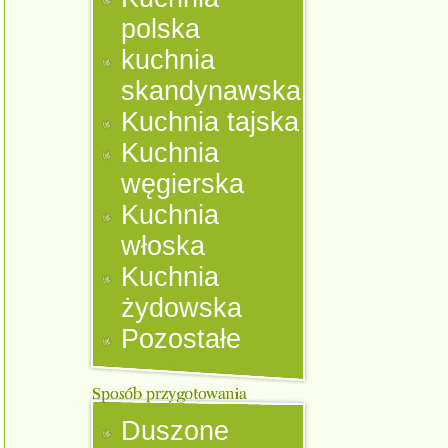
polska
kuchnia
skandynawska
Kuchnia tajska
Kuchnia
węgierska
Kuchnia
włoska
Kuchnia
żydowska
Pozostałe
Duszone