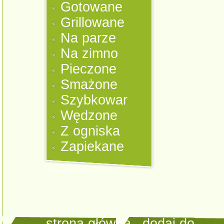
Gotowane
Grillowane
Na parze
Na zimno
Pieczone
Smażone
Szybkowar
Wędzone
Z ogniska
Zapiekane
strona główna
|
dodaj do