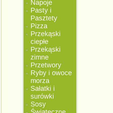
Napoje
Pasty i
Pasztety
Pizza
Przekąski
ciepłe
Przekąski
zimne
Przetwory
Ryby i owoce
morza
Sałatki i
surówki
Sosy
Świąteczne