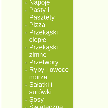
Napoje
Pasty i
Pasztety
Pizza
Przekąski
ciepłe
Przekąski
zimne
Przetwory
Ryby i owoce
morza
Sałatki i
surówki
Sosy
Świąteczne