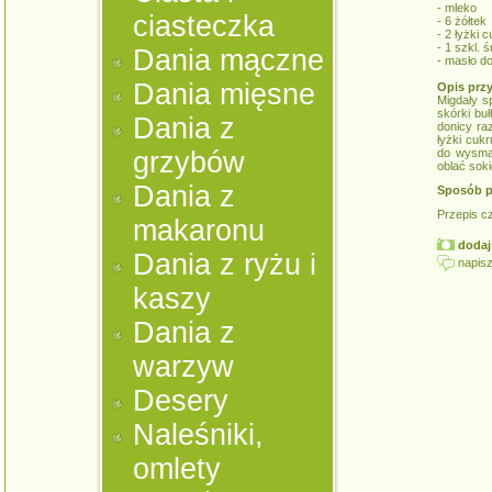
- mleko
ciasteczka
- 6 żółtek
- 2 łyżki 
- 1 szkl. 
Dania mączne
- masło d
Dania mięsne
Opis prz
Migdały s
skórki bu
Dania z
donicy ra
łyżki cuk
grzybów
do wysma
oblać soki
Dania z
Sposób p
Przepis c
makaronu
dodaj 
Dania z ryżu i
napisz
kaszy
Dania z
warzyw
Desery
Naleśniki,
omlety