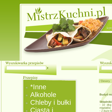
/
Desery
*Inne
Alkohole
Budyń m
Chleby i bułki
Składniki
- 10 dkg 
migdałów
Ciasta i
- 2 duże b