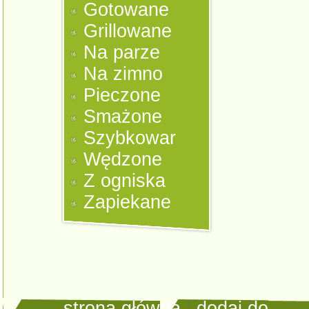
Gotowane
Grillowane
Na parze
Na zimno
Pieczone
Smażone
Szybkowar
Wędzone
Z ogniska
Zapiekane
strona główna
|
dodaj do