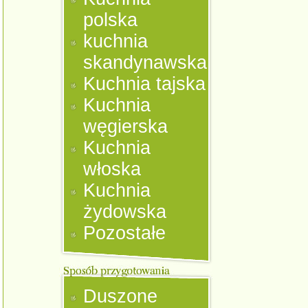
polska
kuchnia
skandynawska
Kuchnia tajska
Kuchnia
węgierska
Kuchnia
włoska
Kuchnia
żydowska
Pozostałe
Duszone