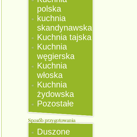
polska
kuchnia
skandynawska
Kuchnia tajska
Kuchnia
węgierska
Kuchnia
włoska
Kuchnia
żydowska
Pozostałe
Duszone