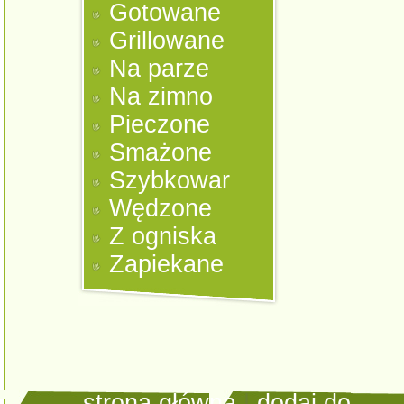
Gotowane
Grillowane
Na parze
Na zimno
Pieczone
Smażone
Szybkowar
Wędzone
Z ogniska
Zapiekane
strona główna
|
dodaj do