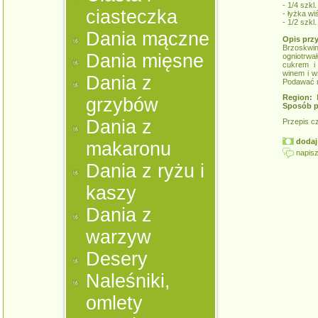
- 1/4 szkl
ciasteczka
- łyżka wi
- 1/2 szkl.
Dania mączne
Opis prz
Brzoskwin
Dania mięsne
ogniotrwa
cukrem i 
winem i w
Dania z
Podawać n
Region:
K
grzybów
Sposób p
Dania z
Przepis c
dodaj 
makaronu
napisz
Dania z ryżu i
kaszy
Dania z
warzyw
Desery
Naleśniki,
omlety