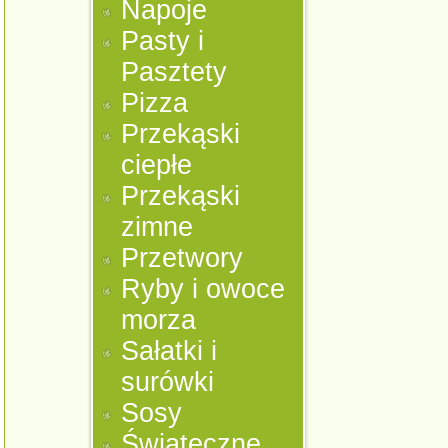
Napoje
Pasty i
Pasztety
Pizza
Przekąski
ciepłe
Przekąski
zimne
Przetwory
Ryby i owoce
morza
Sałatki i
surówki
Sosy
Świąteczne