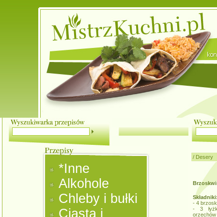
/
Desery
*Inne
Alkohole
Brzoskwi
Chleby i bułki
Składniki
- 4 brzosk
- 3 łyżk
Ciasta i
orzechów