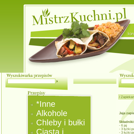
/
Zapiekan
*Inne
Alkohole
Jaja zap
Chleby i bułki
Składniki
- 6 jaj
- 3 łyżki 
Ciasta i
- 3 łyżki 