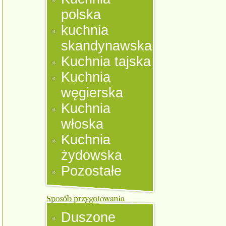
polska
kuchnia
skandynawska
Kuchnia tajska
Kuchnia
węgierska
Kuchnia
włoska
Kuchnia
żydowska
Pozostałe
Duszone