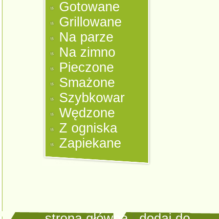
Gotowane
Grillowane
Na parze
Na zimno
Pieczone
Smażone
Szybkowar
Wędzone
Z ogniska
Zapiekane
strona główna
|
dodaj do