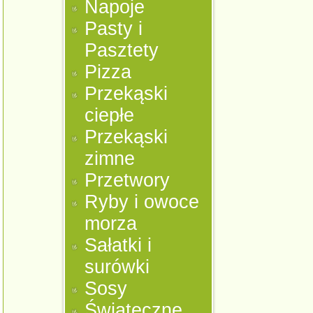
Napoje
Pasty i
Pasztety
Pizza
Przekąski
ciepłe
Przekąski
zimne
Przetwory
Ryby i owoce
morza
Sałatki i
surówki
Sosy
Świąteczne