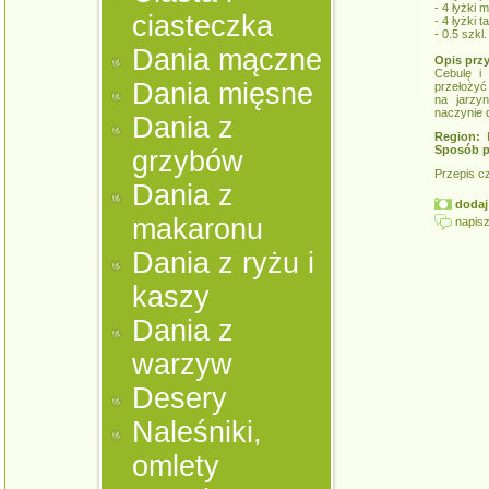
- 4 łyżki m
ciasteczka
- 4 łyżki ta
- 0.5 szkl
Dania mączne
Opis prz
Cebulę i
Dania mięsne
przełożyć
na jarzy
naczynie d
Dania z
Region:
K
Sposób p
grzybów
Przepis c
Dania z
dodaj 
makaronu
napisz
Dania z ryżu i
kaszy
Dania z
warzyw
Desery
Naleśniki,
omlety