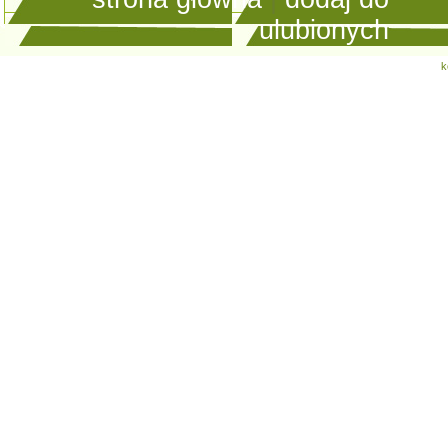
ulubionych
k