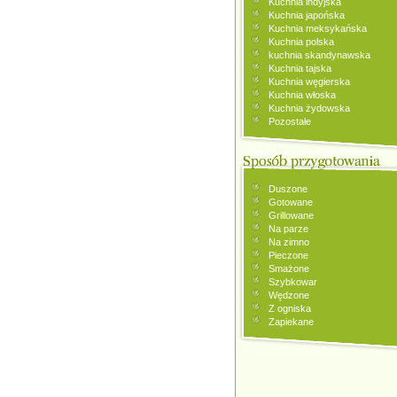
Kuchnia indyjska
Kuchnia japońska
Kuchnia meksykańska
Kuchnia polska
kuchnia skandynawska
Kuchnia tajska
Kuchnia węgierska
Kuchnia włoska
Kuchnia żydowska
Pozostałe
Duszone
Gotowane
Grillowane
Na parze
Na zimno
Pieczone
Smażone
Szybkowar
Wędzone
Z ogniska
Zapiekane