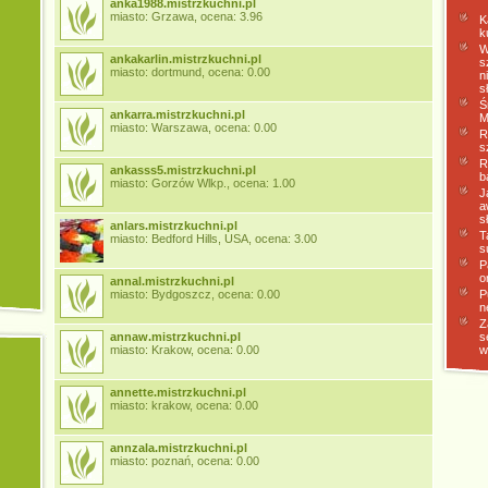
anka1988.mistrzkuchni.pl
miasto: Grzawa, ocena: 3.96
K
k
W
ankakarlin.mistrzkuchni.pl
s
miasto: dortmund, ocena: 0.00
n
s
Ś
ankarra.mistrzkuchni.pl
M
miasto: Warszawa, ocena: 0.00
R
s
R
ankasss5.mistrzkuchni.pl
b
miasto: Gorzów Wlkp., ocena: 1.00
J
a
s
anlars.mistrzkuchni.pl
T
miasto: Bedford Hills, USA, ocena: 3.00
s
P
o
annal.mistrzkuchni.pl
miasto: Bydgoszcz, ocena: 0.00
P
n
Z
annaw.mistrzkuchni.pl
s
miasto: Krakow, ocena: 0.00
w
annette.mistrzkuchni.pl
miasto: krakow, ocena: 0.00
annzala.mistrzkuchni.pl
miasto: poznań, ocena: 0.00