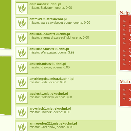
anre.mistrzkuchni.pl
miasto: Białystok, ocena: 0.00
antrela9.mistrzkuchni.pl
F
miasto: warszawakotlet soute, ocena: 0.00
C
To
anulka402.mistrzkuchni.pl
U
miasto: stargard szczeciński, ocena: 0.00
K
Z
c
anullkaa7.mistrzkuchni.pl
B
miasto: Warszawa, ocena: 3.92
N
L
anusnh.mistrzkuchni.pl
K
miasto: Kraków, ocena: 0.00
anythingelse.mistrzkuchni.pl
miasto: Łódź, ocena: 0.00
P
applesky.mistrzkuchni.pl
K
miasto: Goleniów, ocena: 0.00
G
arcyciach1.mistrzkuchni.pl
miasto: Otwock, ocena: 0.00
armagedon211.mistrzkuchni.pl
miasto: Chrzanów, ocena: 0.00