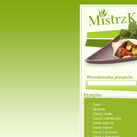
*Inne
Alkohole
Chleby i bułki
Ciasta i ciasteczka
Dania mączne
Dania mięsne
Dania z grzybów
Dania z makaronu