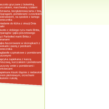
aszotto gryczane z botwinką,
urczakiem, marchewką i ziołami
ytrawna, bezglutenowa tarta z fetą,
zparagami, pomidorami i czosnkiem
iedźwiedzim, na spodzie z tartego
łonecznika
niadanie do łóżka z okazji Dnia
atki
isotto z dzikiego ryżu marki Britta,
zparagów i jajka poszetowego
yż Parboiled marki Britta z
ananami
ajka faszerowane w skorupkach z
wokado i pastą z pestkami
łonecznika
agliatelle szpinakowe z pomidorami
uszonymi
apryka zapiekana z kaszą
rkiszową, kurczakiem i pomidorami
uszysty omlet z pomidorami i
erkowcami
apiekane kluski śląskie z niebieskim
erem pleśniowym, orzechami
łoskimi i rukolą