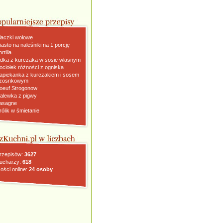
laczki wołowe
iasto na naleśniki na 1 porcję
rtilla
dka z kurczaka w sosie własnym
ociołek różności z ogniska
apiekanka z kurczakiem i sosem
zosnkowym
oeuf Strogonow
alewka z pigwy
asagne
rólik w śmietanie
rzepisów:
3627
ucharzy:
618
ości online:
24 osoby