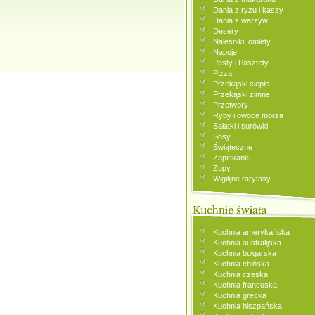
Dania z ryżu i kaszy
Dania z warzyw
Desery
Naleśniki, omlety
Napoje
Pasty i Pasztety
Pizza
Przekąski ciepłe
Przekąski zimne
Przetwory
Ryby i owoce morza
Sałatki i surówki
Sosy
Świąteczne
Zapiekanki
Zupy
Wigilijne rarytasy
Kuchnia amerykańska
Kuchnia australijska
Kuchnia bułgarska
Kuchnia chińska
Kuchnia czeska
Kuchnia francuska
Kuchnia grecka
Kuchnia hiszpańska