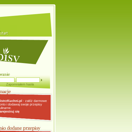
Zapomniałem hasła
istrzKuchni.pl
- załóż darmowe
onto i dodawaj swoje przepisy
ulinarne.
arejestruj się