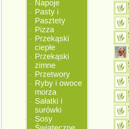
Napoje
m
Pasty i
Pasztety
m
Pizza
Przekąski
m
ciepłe
m
Przekąski
zimne
m
Przetwory
Ryby i owoce
m
morza
m
Sałatki i
surówki
m
Sosy
m
Świąteczne