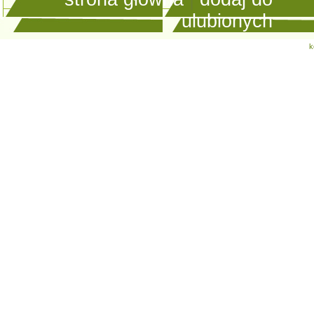
ulubionych
k