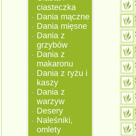
ciasteczka
m
Dania mączne
m
Dania mięsne
Dania z
m
grzybów
m
Dania z
makaronu
m
Dania z ryżu i
kaszy
m
Dania z
m
warzyw
Desery
m
Naleśniki,
omlety
m