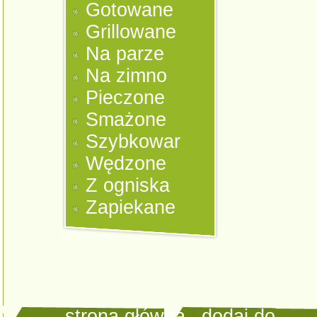
Gotowane
Grillowane
Na parze
Na zimno
Pieczone
Smażone
Szybkowar
Wędzone
Z ogniska
Zapiekane
strona główna
|
dodaj do