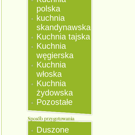
polska
kuchnia
skandynawska
Kuchnia tajska
Kuchnia
węgierska
Kuchnia
włoska
Kuchnia
żydowska
Pozostałe
Duszone