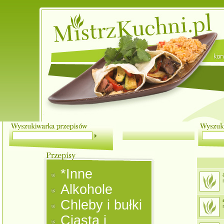
*Inne
m
Alkohole
Chleby i bułki
m
Ciasta i