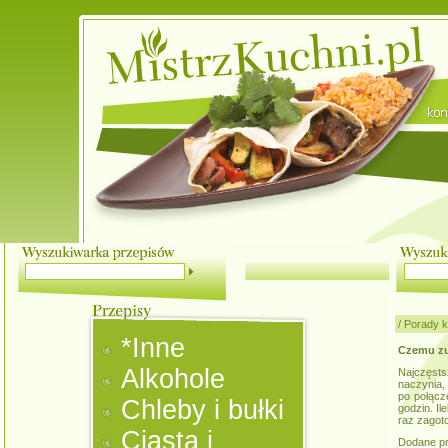
/
Porady k
*Inne
Czemu zu
Alkohole
Najczęsts
naczynia,
po połącz
Chleby i bułki
godzin. I
raz zagot
Ciasta i
Dodane pr