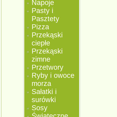
Napoje
Pasty i
Pasztety
Pizza
Przekąski
ciepłe
Przekąski
zimne
Przetwory
Ryby i owoce
morza
Sałatki i
surówki
Sosy
Świąteczne