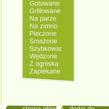
Gotowane
Grillowane
Na parze
Na zimno
Pieczone
Smażone
Szybkowar
Wędzone
Z ogniska
Zapiekane
strona główna
|
dodaj do