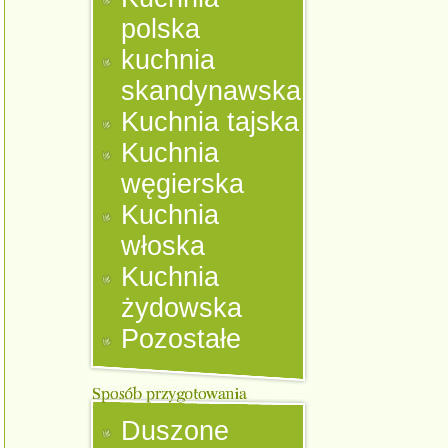
polska
kuchnia
skandynawska
Kuchnia tajska
Kuchnia
węgierska
Kuchnia
włoska
Kuchnia
żydowska
Pozostałe
Duszone