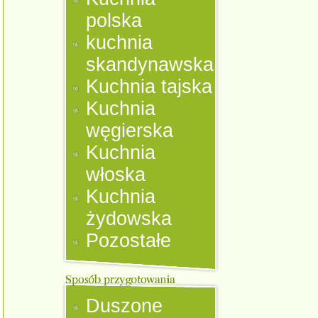
polska
kuchnia
skandynawska
Kuchnia tajska
Kuchnia
węgierska
Kuchnia
włoska
Kuchnia
żydowska
Pozostałe
Duszone