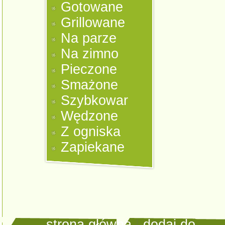
Gotowane
Grillowane
Na parze
Na zimno
Pieczone
Smażone
Szybkowar
Wędzone
Z ogniska
Zapiekane
strona główna
|
dodaj do