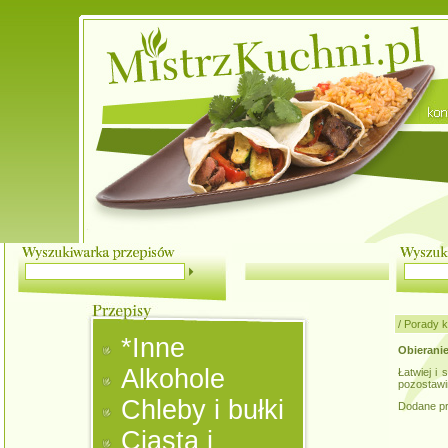
/
Porady k
*Inne
Obierani
Alkohole
Łatwiej i
pozostawi
Chleby i bułki
Dodane pr
Ciasta i