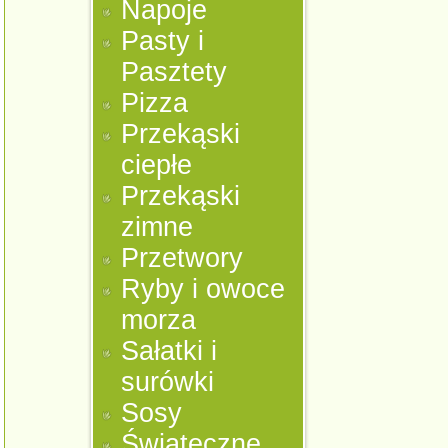
Napoje
Pasty i
Pasztety
Pizza
Przekąski
ciepłe
Przekąski
zimne
Przetwory
Ryby i owoce
morza
Sałatki i
surówki
Sosy
Świąteczne