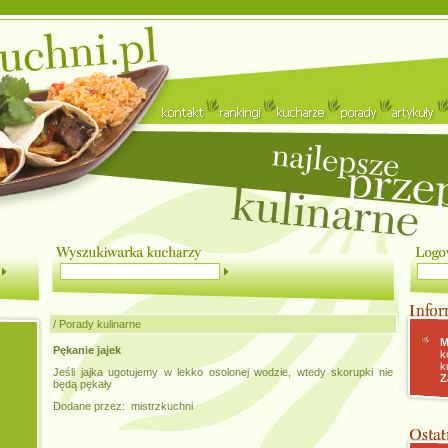
/
Porady kulinarne
M
Pękanie jajek
k
k
Jeśli jajka ugotujemy w lekko osolonej wodzie, wtedy skorupki nie
Z
będą pękały
Dodane przez: mistrzkuchni