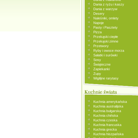
Dania z ryżu i kaszy
Dania z warzyw
Desery
Naleśniki, omlety
Napoje
Pasty i Pasztety
Pizza
Przekąski ciepłe
Przekąski zimne
Przetwory
Ryby i owoce morza
Sałatki i surówki
Sosy
Świąteczne
Zapiekanki
Zupy
Wigilijne rarytasy
Kuchnia amerykańska
Kuchnia australijska
Kuchnia bułgarska
Kuchnia chińska
Kuchnia czeska
Kuchnia francuska
Kuchnia grecka
Kuchnia hiszpańska