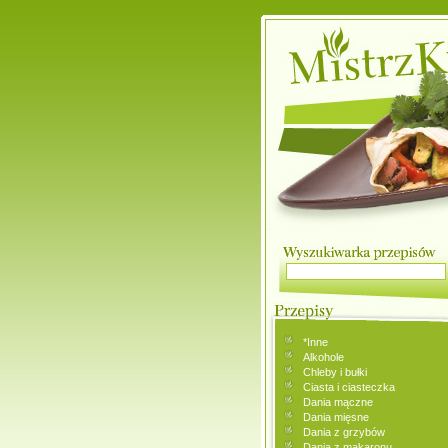
*Inne
Alkohole
Chleby i bułki
Ciasta i ciasteczka
Dania mączne
Dania mięsne
Dania z grzybów
Dania z makaronu