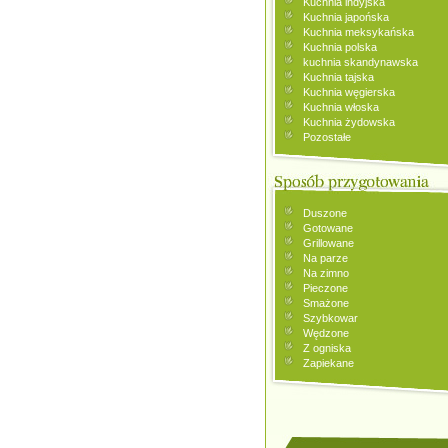
Kuchnia indyjska
Kuchnia japońska
Kuchnia meksykańska
Kuchnia polska
kuchnia skandynawska
Kuchnia tajska
Kuchnia węgierska
Kuchnia włoska
Kuchnia żydowska
Pozostałe
Duszone
Gotowane
Grillowane
Na parze
Na zimno
Pieczone
Smażone
Szybkowar
Wędzone
Z ogniska
Zapiekane