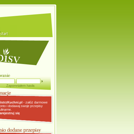
Zapomniałem hasła
istrzKuchni.pl
- załóż darmowe
onto i dodawaj swoje przepisy
ulinarne.
arejestruj się