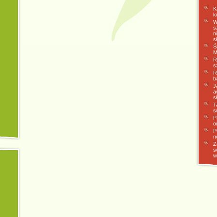
K
k
W
s
n
s
Ś
M
R
s
R
b
J
a
s
T
s
P
o
P
n
Z
s
w