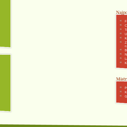
F
C
To
U
K
Z
c
B
N
L
K
P
K
G