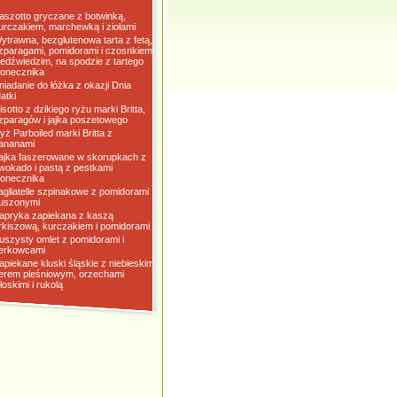
aszotto gryczane z botwinką,
urczakiem, marchewką i ziołami
ytrawna, bezglutenowa tarta z fetą,
zparagami, pomidorami i czosnkiem
iedźwiedzim, na spodzie z tartego
łonecznika
niadanie do łóżka z okazji Dnia
atki
isotto z dzikiego ryżu marki Britta,
zparagów i jajka poszetowego
yż Parboiled marki Britta z
ananami
ajka faszerowane w skorupkach z
wokado i pastą z pestkami
łonecznika
agliatelle szpinakowe z pomidorami
uszonymi
apryka zapiekana z kaszą
rkiszową, kurczakiem i pomidorami
uszysty omlet z pomidorami i
erkowcami
apiekane kluski śląskie z niebieskim
erem pleśniowym, orzechami
łoskimi i rukolą