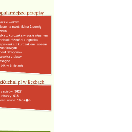
laczki wołowe
iasto na naleśniki na 1 porcję
rtilla
dka z kurczaka w sosie własnym
ociołek różności z ogniska
apiekanka z kurczakiem i sosem
zosnkowym
oeuf Strogonow
alewka z pigwy
asagne
rólik w śmietanie
rzepisów:
3627
ucharzy:
618
ości online:
16 os�b