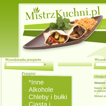
/
Porady k
*Inne
Sklejanie
Alkohole
Należy do
przelewać
Chleby i bułki
Dodane pr
Ciasta i