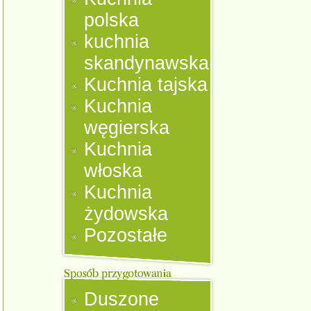
polska
kuchnia
skandynawska
Kuchnia tajska
Kuchnia
węgierska
Kuchnia
włoska
Kuchnia
żydowska
Pozostałe
Duszone