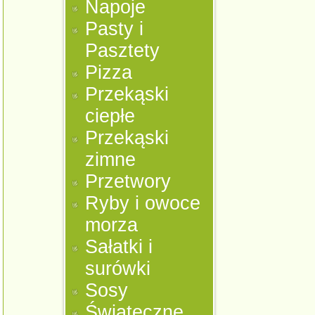
Napoje
Pasty i
Pasztety
Pizza
Przekąski
ciepłe
Przekąski
zimne
Przetwory
Ryby i owoce
morza
Sałatki i
surówki
Sosy
Świąteczne