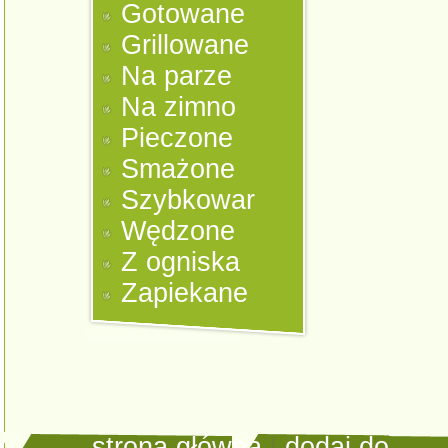
Gotowane
Grillowane
Na parze
Na zimno
Pieczone
Smażone
Szybkowar
Wędzone
Z ogniska
Zapiekane
strona główna
|
dodaj do