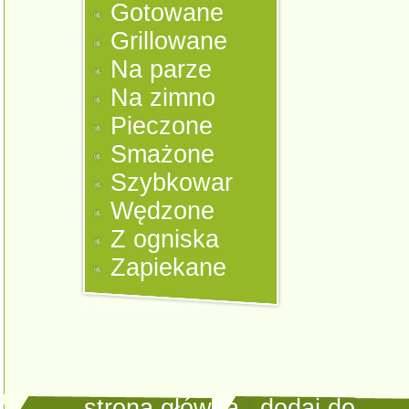
Gotowane
Grillowane
Na parze
Na zimno
Pieczone
Smażone
Szybkowar
Wędzone
Z ogniska
Zapiekane
strona główna
|
dodaj do