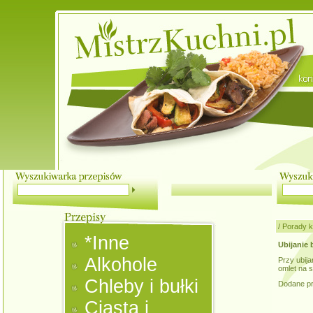
/
Porady k
*Inne
Ubijanie b
Alkohole
Przy ubija
omlet na s
Chleby i bułki
Dodane pr
Ciasta i