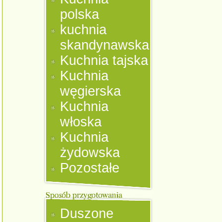
polska
kuchnia
skandynawska
Kuchnia tajska
Kuchnia
węgierska
Kuchnia
włoska
Kuchnia
żydowska
Pozostałe
Duszone