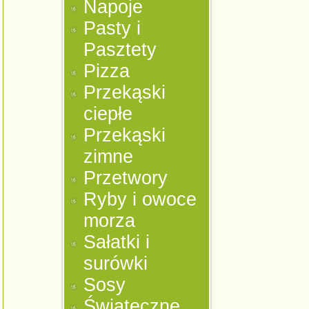
Napoje
Pasty i
Pasztety
Pizza
Przekąski
ciepłe
Przekąski
zimne
Przetwory
Ryby i owoce
morza
Sałatki i
surówki
Sosy
Świąteczne