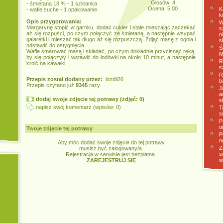
Głosów: 4
- śmietana 18 % - 1 szklanka
Ocena: 5.00
K
- wafle suche - 1 opakowanie
k
Opis przygotowania:
W
Margarynę stopić w garnku, dodać cukier i stale mieszając zaczekać
s
aż się rozpuści, po czym połączyć ze śmietaną, a następnie wsypać
n
galaretki i mieszać tak długo aż się rozpuszczą. Zdjąć masę z ognia i
s
odstawić do ostygnięcia.
Ś
Wafle smarować masą i składać, po czym dokładnie przycisnąć ręką,
M
by się połączyły i wstawić do lodówki na około 10 minut, a następnie
R
kroić na kawałki.
s
R
Przepis został dodany przez:
lozdii26
b
Przepis czytano już
9345
razy.
J
a
dodaj swoje zdjęcie tej potrawy (zdjęć: 0)
s
napisz swój komentarz (wpisów: 0)
T
s
P
o
Twoje zdjęcie tej potrawy
P
n
Aby móc dodać swoje zdjęcie do tej potrawy
Z
musisz być zalogowany/a.
s
Rejestracja w serwisie jest bezpłatna.
w
ZAREJESTRUJ SIĘ