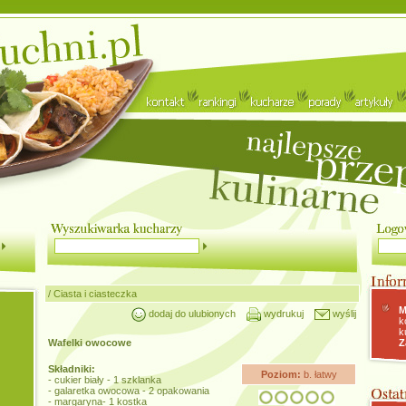
/
Ciasta i ciasteczka
M
dodaj do ulubionych
wydrukuj
wyślij
k
k
Wafelki owocowe
Z
Składniki:
Poziom:
b. łatwy
- cukier biały - 1 szklanka
- galaretka owocowa - 2 opakowania
- margaryna- 1 kostka