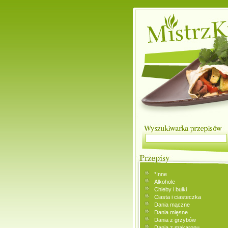
*Inne
Alkohole
Chleby i bułki
Ciasta i ciasteczka
Dania mączne
Dania mięsne
Dania z grzybów
Dania z makaronu