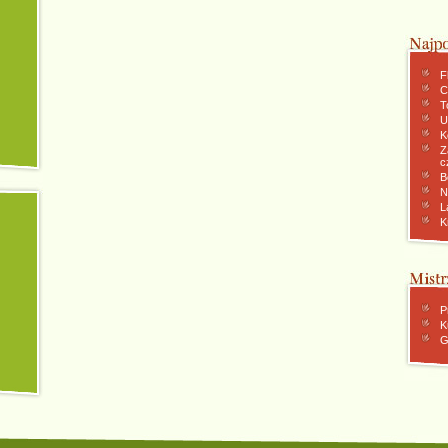
F
C
To
U
K
Z
c
B
N
L
K
P
K
G