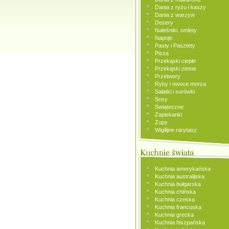
Dania z ryżu i kaszy
Dania z warzyw
Desery
Naleśniki, omlety
Napoje
Pasty i Pasztety
Pizza
Przekąski ciepłe
Przekąski zimne
Przetwory
Ryby i owoce morza
Sałatki i surówki
Sosy
Świąteczne
Zapiekanki
Zupy
Wigilijne rarytasy
Kuchnia amerykańska
Kuchnia australijska
Kuchnia bułgarska
Kuchnia chińska
Kuchnia czeska
Kuchnia francuska
Kuchnia grecka
Kuchnia hiszpańska