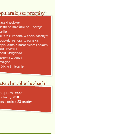
laczki wołowe
iasto na naleśniki na 1 porcję
rtilla
dka z kurczaka w sosie własnym
ociołek różności z ogniska
apiekanka z kurczakiem i sosem
zosnkowym
oeuf Strogonow
alewka z pigwy
asagne
rólik w śmietanie
rzepisów:
3627
ucharzy:
618
ości online:
23 osoby