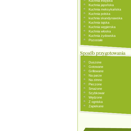
Kuchnia indyjska
Kuchnia japońska
Kuchnia meksykańska
Kuchnia polska
kuchnia skandynawska
Kuchnia tajska
Kuchnia węgierska
Kuchnia włoska
Kuchnia żydowska
Pozostałe
Duszone
Gotowane
Grillowane
Na parze
Na zimno
Pieczone
Smażone
Szybkowar
Wędzone
Z ogniska
Zapiekane