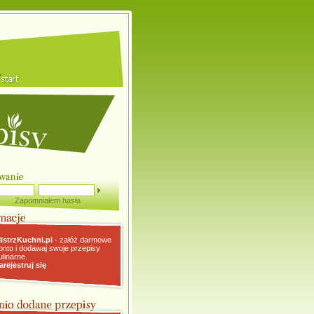
Zapomniałem hasła
istrzKuchni.pl
- załóż darmowe
onto i dodawaj swoje przepisy
ulinarne.
arejestruj się