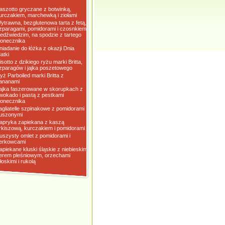
aszotto gryczane z botwinką,
urczakiem, marchewką i ziołami
ytrawna, bezglutenowa tarta z fetą,
zparagami, pomidorami i czosnkiem
iedźwiedzim, na spodzie z tartego
łonecznika
niadanie do łóżka z okazji Dnia
atki
isotto z dzikiego ryżu marki Britta,
zparagów i jajka poszetowego
yż Parboiled marki Britta z
ananami
ajka faszerowane w skorupkach z
wokado i pastą z pestkami
łonecznika
agliatelle szpinakowe z pomidorami
uszonymi
apryka zapiekana z kaszą
rkiszową, kurczakiem i pomidorami
uszysty omlet z pomidorami i
erkowcami
apiekane kluski śląskie z niebieskim
erem pleśniowym, orzechami
łoskimi i rukolą