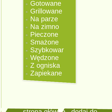
Gotowane
Grillowane
Na parze
Na zimno
Pieczone
Smażone
Szybkowar
Wędzone
Z ogniska
Zapiekane
strona główna
|
dodaj do