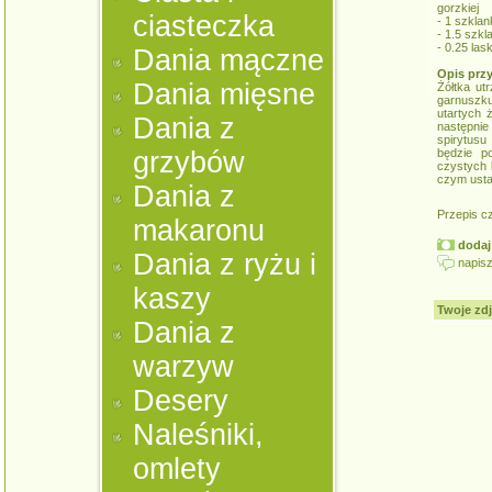
gorzkiej
ciasteczka
- 1 szkla
- 1.5 szkl
- 0.25 las
Dania mączne
Opis prz
Dania mięsne
Żółtka ut
garnuszk
utartych 
Dania z
następnie
spirytusu
grzybów
będzie p
czystych 
czym usta
Dania z
Przepis c
makaronu
dodaj 
Dania z ryżu i
napisz
kaszy
Twoje zdj
Dania z
warzyw
Desery
Naleśniki,
omlety