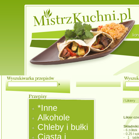
/
Likiery
*Inne
Alkohole
Likier cz
Chleby i bułki
Składniki
- 6 żółtek
- 0.25 l sp
Ciasta i
- 1 tabl