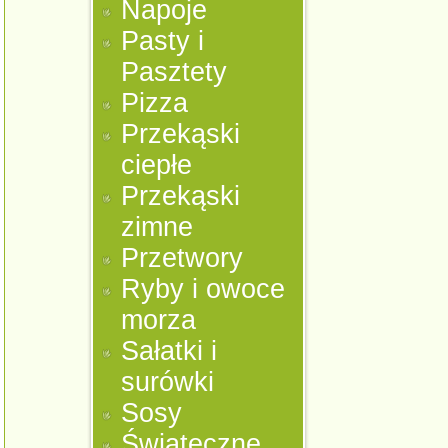
Napoje
Pasty i
Pasztety
Pizza
Przekąski
ciepłe
Przekąski
zimne
Przetwory
Ryby i owoce
morza
Sałatki i
surówki
Sosy
Świąteczne