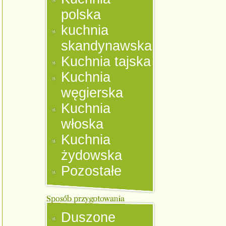
polska
kuchnia
skandynawska
Kuchnia tajska
Kuchnia
węgierska
Kuchnia
włoska
Kuchnia
żydowska
Pozostałe
Duszone