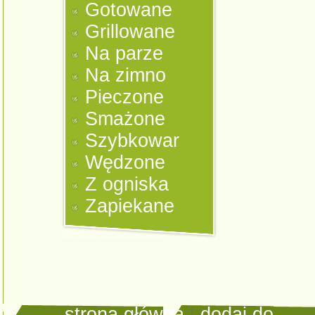
Gotowane
Grillowane
Na parze
Na zimno
Pieczone
Smażone
Szybkowar
Wędzone
Z ogniska
Zapiekane
strona główna
|
dodaj do