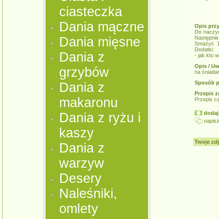
ciasteczka
Dania mączne
Opis prz
Do naczyn
Dania mięsne
Następnie
Smażyć 1-
Dodatki:
Dania z
- jak kto 
Opis / Uw
grzybów
na śniada
Sposób p
Dania z
Przepis z
makaronu
Przepis c
dodaj 
Dania z ryżu i
napisz
kaszy
Twoje zdj
Dania z
warzyw
Desery
Naleśniki,
omlety