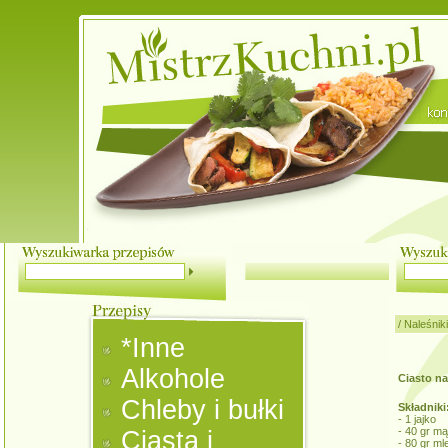
/
Naleśniki
*Inne
Alkohole
Ciasto na
Chleby i bułki
Składniki
- 1 jajko
- 40 gr mą
Ciasta i
- 80 gr ml