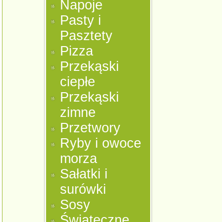
Napoje
Pasty i
Pasztety
Pizza
Przekąski
ciepłe
Przekąski
zimne
Przetwory
Ryby i owoce
morza
Sałatki i
surówki
Sosy
Świąteczne