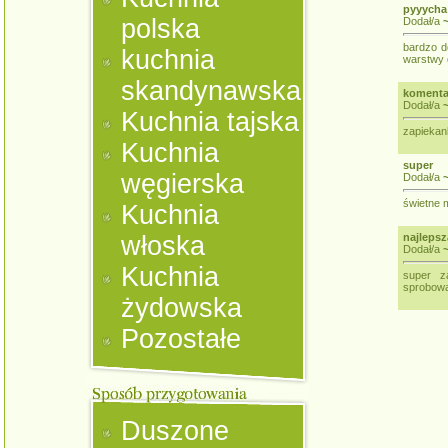
pyyycha
polska
Dodał/a
bardzo d
kuchnia
warstwy 
skandynawska
komenta
Dodał/a
Kuchnia tajska
zapiekan
Kuchnia
super
węgierska
Dodał/a
świetne m
Kuchnia
włoska
najlepsz
Dodał/a
Kuchnia
super za
sprobowa
żydowska
Pozostałe
Duszone