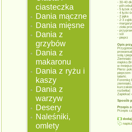
- 30-40 dk
ciasteczka
- pół cebul
- 5 łyżek
- 4 łyżki 
Dania mączne
- 2 jajka
- 2-3 ząb
Dania mięsne
- margary
- zioła pr
- przypra
Dania z
- sól
- pieprz
grzybów
Opis prz
Przygot
Dania z
prowansa
solą i pie
Ziemniaki
makaronu
miękko.Br
w mniejsz
Dania z ryżu i
Piersi po
pieprzem 
talarki.
kaszy
Foremkę l
ziemniaki
Dania z
kurczakie
rozbełtać
Zapiekać o
warzyw
Sposób p
Desery
Przepis z
Przepis c
Naleśniki,
dodaj 
omlety
napisz