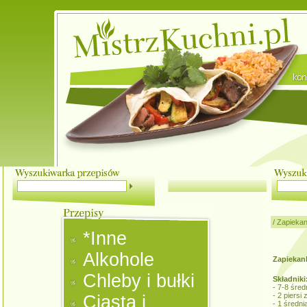
/
Zapiekan
*Inne
Alkohole
Zapiekan
Chleby i bułki
Składniki
- 7-8 śre
- 2 piersi
Ciasta i
- 1 średni