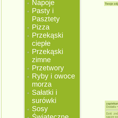
Napoje
Twoje zdj
Pasty i
Pasztety
Pizza
Przekąski
ciepłe
Przekąski
zimne
Przetwory
Ryby i owoce
morza
Sałatki i
surówki
zapieka
Sosy
Dodał/a
~
Dziś znó
Świąteczne
sącze so