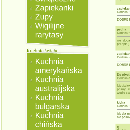
Zapiekanki
zapieka
Dodał/a
~
Zupy
DOBRE PAPU
Wigilijne
pycha
rarytasy
Dodał/a
nie doda
przepis;)
zapieka
Dodał/a
~
Kuchnia
DOBRE PAP
amerykańska
Do nivci
Kuchnia
Dodał/a
Nivcia,kw
australijska
pasuje m
wedle sw
Kuchnia
kicha
bułgarska
Dodał/a
~
Kuchnia
jak dla 
nie paso
chińska
:)