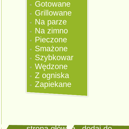
Gotowane
Grillowane
Na parze
Na zimno
Pieczone
Smażone
Szybkowar
Wędzone
Z ogniska
Zapiekane
strona główna
|
dodaj do