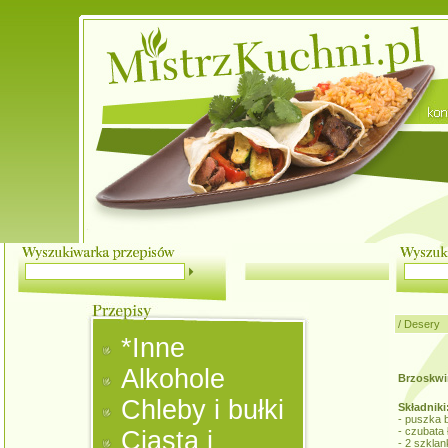
/
Desery
*Inne
Alkohole
Brzoskwi
Chleby i bułki
Składniki
- puszka 
- czubata
Ciasta i
- 2 szklan