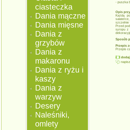
- puszka b
ciasteczka
Opis prz
Dania mączne
Każdą po
salaterc
Dania mięsne
szczelnie 
Przed pod
syropu z 
Dania z
dekoracyjn
Sposób p
grzybów
Przepis z
Przepis c
Dania z
dodaj 
makaronu
napisz
Dania z ryżu i
kaszy
Dania z
warzyw
Desery
Naleśniki,
omlety