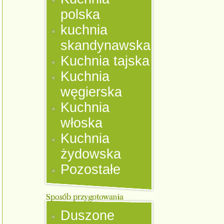
polska
kuchnia
skandynawska
Kuchnia tajska
Kuchnia
węgierska
Kuchnia
włoska
Kuchnia
żydowska
Pozostałe
Duszone