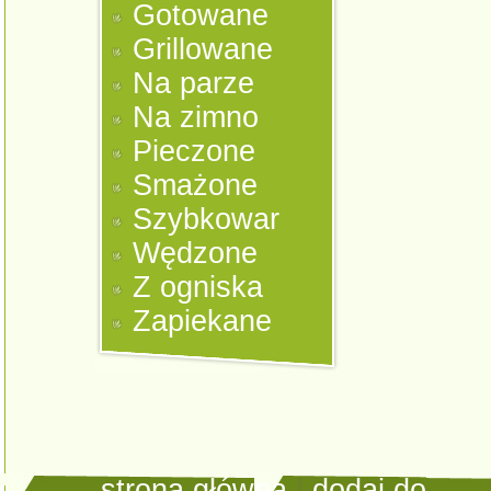
Gotowane
Grillowane
Na parze
Na zimno
Pieczone
Smażone
Szybkowar
Wędzone
Z ogniska
Zapiekane
strona główna
|
dodaj do