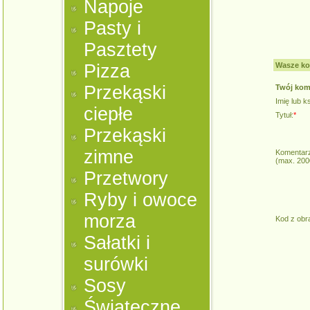
Napoje
Pasty i
Pasztety
Pizza
Wasze ko
Przekąski
Twój kom
Imię lub 
ciepłe
Tytuł:
*
Przekąski
zimne
Komentarz
(max. 200
Przetwory
Ryby i owoce
morza
Kod z obr
Sałatki i
surówki
Sosy
Świąteczne