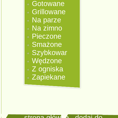
Gotowane
Grillowane
Na parze
Na zimno
Pieczone
Smażone
Szybkowar
Wędzone
Z ogniska
Zapiekane
strona główna
|
dodaj do