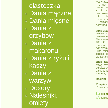
Marynata:
ciasteczka
- 2 szt 
drobno p
- 3 szt
Dania mączne
poszatko
- 4szt zą
Dania mięsne
- 2 szt ch
- 1szklan
sosy po
Dania z
Opis prz
grzybów
Wymieszać
pokrojon
Marynować
Dania z
180st.C 
marynatą c
tym czasi
makaronu
kilka min
skórkę i 
Dania z ryżu i
wg uznani
Opis / Uw
kaszy
trawę cy
zdrową ży
danie w k
Dania z
Tajlandii,
warzyw
Region:
K
Przepis z
Desery
Przepis c
Naleśniki,
dodaj 
napisz
omlety