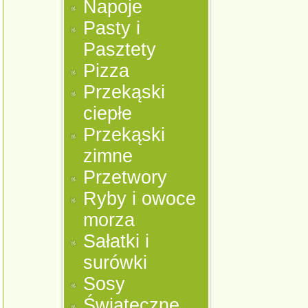
Napoje
Pasty i
Pasztety
Pizza
Przekąski
ciepłe
Przekąski
zimne
Przetwory
Ryby i owoce
morza
Sałatki i
surówki
Sosy
Świąteczne