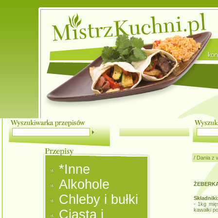
/
Dania z 
*Inne
Alkohole
ŻEBERKA
Chleby i bułki
Składniki
- 1kg mię
kawałki p
Ciasta i