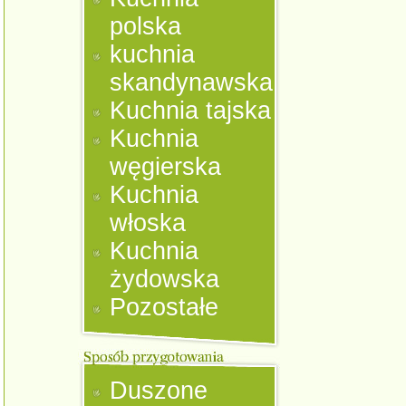
polska
kuchnia
skandynawska
Kuchnia tajska
Kuchnia
węgierska
Kuchnia
włoska
Kuchnia
żydowska
Pozostałe
Duszone