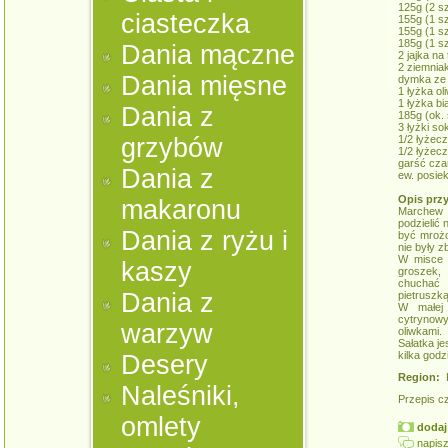
125g (2 s
ciasteczka
155g (1 s
155g (1 s
185g (1 s
Dania mączne
2 jajka na
2 ziemniak
Dania mięsne
dymka ze 
1 łyżka ol
1 łyżka bi
Dania z
185g (ok. 
3 łyżki so
grzybów
1/2 łyżeczk
1/2 łyżecz
garść cza
Dania z
ew. posiek
Opis prz
makaronu
Marchew 
podzielić 
Dania z ryżu i
być mrożo
nie były z
W misce 
kaszy
groszek, 
chuchać 
Dania z
pietruszką
W małej
cytrynowy
warzyw
oliwkami.
Sałatka je
kilka godz
Desery
Region:
K
Naleśniki,
Przepis c
omlety
dodaj 
napisz