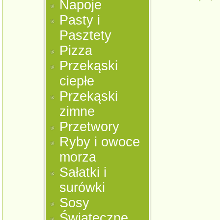
Napoje
Pasty i
Pasztety
Pizza
Przekąski
ciepłe
Przekąski
zimne
Przetwory
Ryby i owoce
morza
Sałatki i
surówki
Sosy
Świąteczne