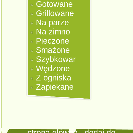
Gotowane
Grillowane
Na parze
Na zimno
Pieczone
Smażone
Szybkowar
Wędzone
Z ogniska
Zapiekane
strona główna
|
dodaj do