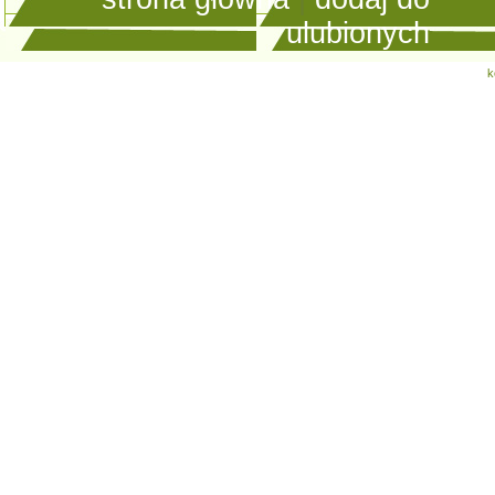
ulubionych
k