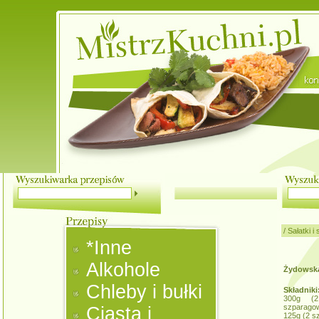
/
Sałatki i
*Inne
Alkohole
Żydowska
Chleby i bułki
Składniki
300g (2 
szparagow
Ciasta i
125g (2 sz