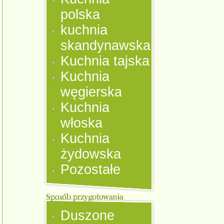
polska
kuchnia
skandynawska
Kuchnia tajska
Kuchnia
węgierska
Kuchnia
włoska
Kuchnia
żydowska
Pozostałe
Duszone