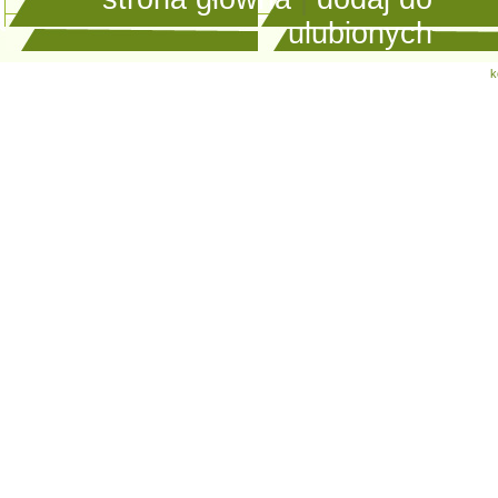
ulubionych
k