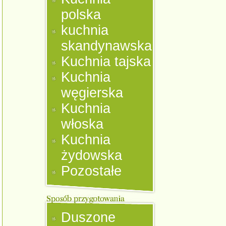
polska
kuchnia
skandynawska
Kuchnia tajska
Kuchnia
węgierska
Kuchnia
włoska
Kuchnia
żydowska
Pozostałe
Duszone