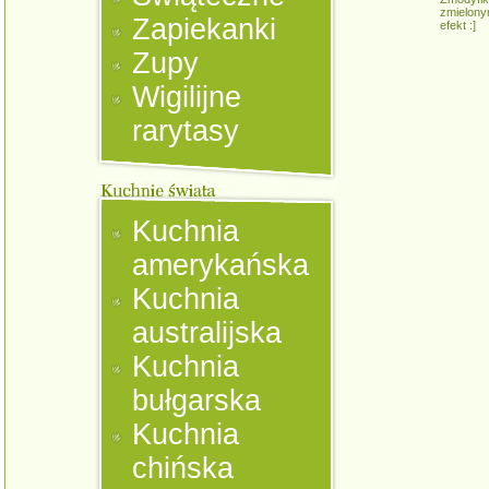
zmielony
Zapiekanki
efekt :]
Zupy
Wigilijne
rarytasy
Kuchnia
amerykańska
Kuchnia
australijska
Kuchnia
bułgarska
Kuchnia
chińska