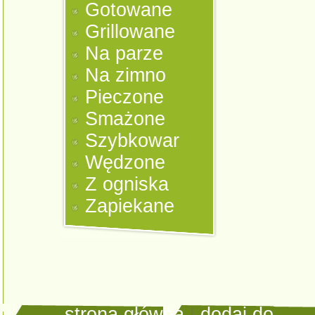
Gotowane
Grillowane
Na parze
Na zimno
Pieczone
Smażone
Szybkowar
Wędzone
Z ogniska
Zapiekane
strona główna
|
dodaj do