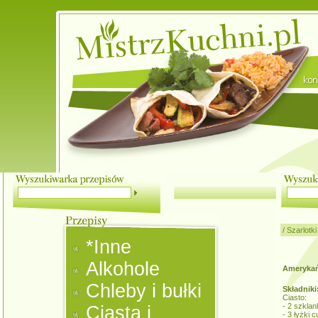
/
Szarlotki
*Inne
Alkohole
Amerykań
Chleby i bułki
Składniki
Ciasto:
- 2 szklan
Ciasta i
- 3 łyżki 