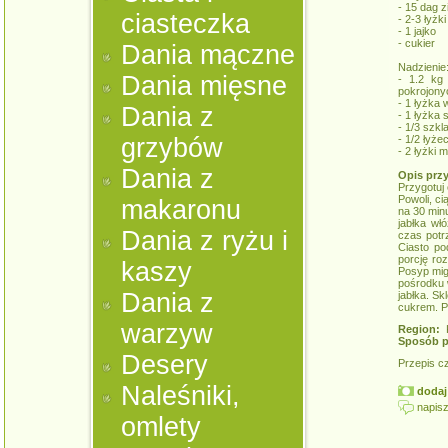
- 15 dag 
ciasteczka
- 2-3 łyżk
- 1 jajko
- cukier
Dania mączne
Nadzienie
Dania mięsne
- 1.2 kg 
pokrojony
- 1 łyżka
Dania z
- 1 łyżka 
- 1/3 szkl
grzybów
- 1/2 łyż
- 2 łyżki 
Dania z
Opis prz
Przygotuj 
Powoli, ci
makaronu
na 30 minu
jabłka włó
Dania z ryżu i
czas potr
Ciasto po
porcję roz
kaszy
Posyp migd
pośrodku w
Dania z
jabłka. Sk
cukrem. P
warzyw
Region:
K
Sposób p
Desery
Przepis c
Naleśniki,
dodaj 
napisz
omlety