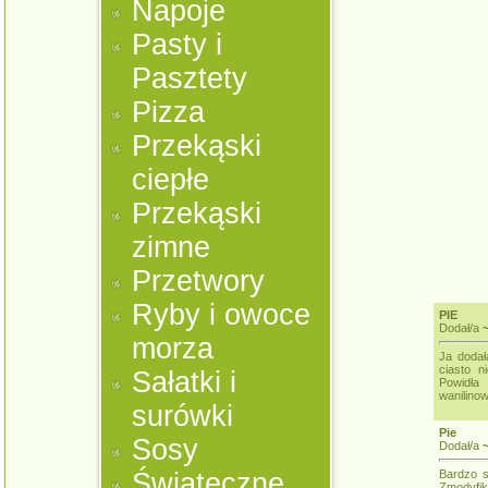
Napoje
Pasty i
Pasztety
Pizza
Przekąski
ciepłe
Przekąski
zimne
Przetwory
Ryby i owoce
PIE
Dodał/a
morza
Ja dodał
ciasto n
Sałatki i
Powidła
wanilinow
surówki
Pie
Sosy
Dodał/a
~
Świąteczne
Bardzo s
Zmodyfik