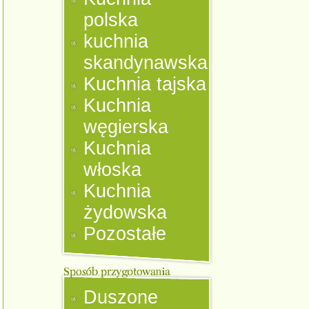
polska
kuchnia
skandynawska
Kuchnia tajska
Kuchnia
węgierska
Kuchnia
włoska
Kuchnia
żydowska
Pozostałe
Duszone