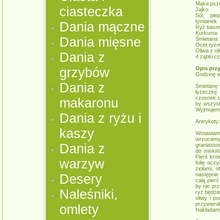
Mąka psz
ciasteczka
Jajko
Sól, pie
tymianek
Dania mączne
Ryż basman
Kurkuma
Dania mięsne
Śmietana
Ocet ryż
Oliwa z ol
Dania z
4 ząbki c
grzybów
Opis prz
Godzinę w
Dania z
Śmietanę w
łyżeczkę 
czosnek o
makaronu
by wszyst
Wyjmujem
Dania z ryżu i
Antrykoty:
kaszy
Wstawiam
wrzucamy
Dania z
graniasto
do miski/
Pierś kro
warzyw
folię ocz
ziołami, 
następnie
Desery
całą pier
by nie prz
Naleśniki,
ryż będzi
oliwy i p
przywierał
omlety
Nakładamy