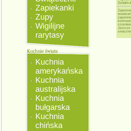
Dodał/a
Zapiekanki
Zapomnia
wsadzamy
Zupy
zapomnia
kontrowe
Wigilijne
czosnkie
Jeszcze
smaczneg
rarytasy
Kuchnia
amerykańska
Kuchnia
australijska
Kuchnia
bułgarska
Kuchnia
chińska