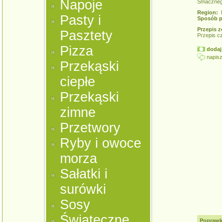
Napoje
Smaczneg
Region:
K
Pasty i
Sposób p
Przepis z
Pasztety
Przepis c
Pizza
dodaj 
napisz
Przekąski
ciepłe
Przekąski
zimne
Przetwory
Ryby i owoce
morza
Sałatki i
surówki
Sosy
Świąteczne
Poprawk