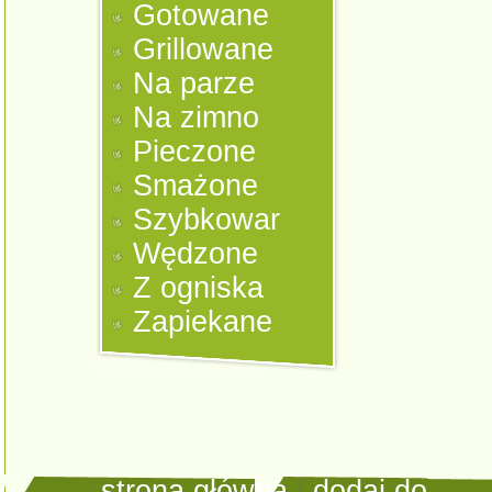
Gotowane
Grillowane
Na parze
Na zimno
Pieczone
Smażone
Szybkowar
Wędzone
Z ogniska
Zapiekane
strona główna
|
dodaj do