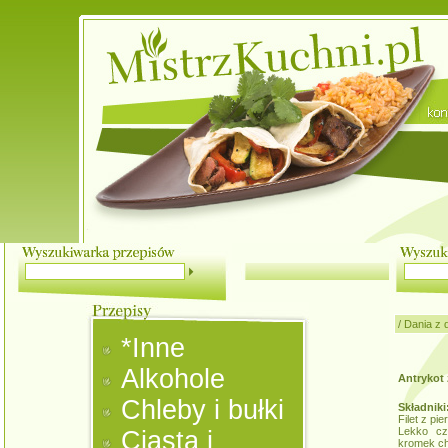
/
Dania z 
*Inne
Alkohole
Antrykot
Chleby i bułki
Składniki
Filet z pi
Lekko cz
Ciasta i
kromek ch