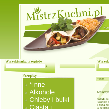
/
*Inne
*Inne
Alkohole
Aromatyc
Chleby i bułki
Składniki
Składniki 
1 duża cuki
Ciasta i
½ szklank