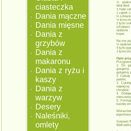
½ opako
ciasteczka
Well Well
1 mała ce
1 ząbek c
Dania mączne
½ szklanki
½ łyżeczk
Dania mięsne
2 łyżki so
sól pieprz
ulubione
Dania z
koper
grzybów
Na sos j
½ opakowa
4 łyżki jo
Dania z
1 łyżeczk
Opis prz
makaronu
Przygotow
1. Do ga
Dania z ryżu i
gotujemy 
gotujemy 
2. Cebulę
kaszy
patelni.
3. Cukini
Dania z
najwięcej
chrupkie.
4. Dodaj
warzyw
mieszamy
5. Formuj
każdej str
Desery
Wskazów
Naleśniki,
jogurtowy
Gotowe! 
omlety
Well-well.