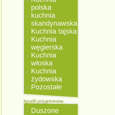
polska
kuchnia
skandynawska
Kuchnia tajska
Kuchnia
węgierska
Kuchnia
włoska
Kuchnia
żydowska
Pozostałe
Duszone