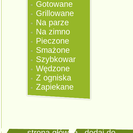
Gotowane
Grillowane
Na parze
Na zimno
Pieczone
Smażone
Szybkowar
Wędzone
Z ogniska
Zapiekane
strona główna
|
dodaj do