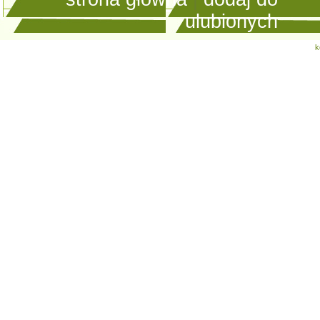
ulubionych
k