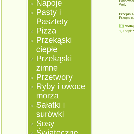
Napoje
Podpowie
Well.
Pasty i
Przepis z
Przepis c
Pasztety
dodaj 
Pizza
napisz
Przekąski
ciepłe
Przekąski
zimne
Przetwory
Ryby i owoce
morza
Sałatki i
surówki
Sosy
Świąteczne