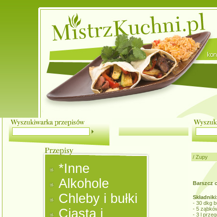
/
Zupy
*Inne
Alkohole
Barszcz 
Chleby i bułki
Składniki
- 30 dkg 
- 5 ząbkó
Ciasta i
- 3 l prze