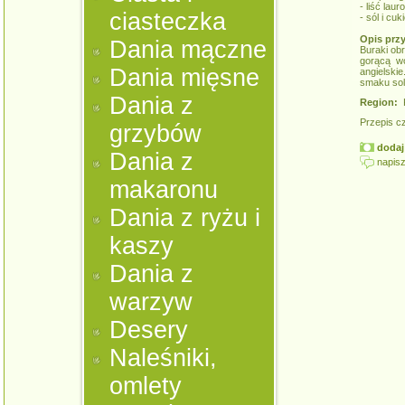
- liść lau
ciasteczka
- sól i cu
Opis prz
Dania mączne
Buraki obr
gorącą wo
Dania mięsne
angielskie
smaku sol
Dania z
Region:
K
Przepis c
grzybów
dodaj 
Dania z
napisz
makaronu
Dania z ryżu i
kaszy
Dania z
warzyw
Desery
Naleśniki,
omlety