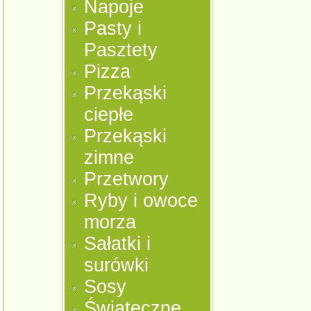
Napoje
Pasty i
Pasztety
Pizza
Przekąski
ciepłe
Przekąski
zimne
Przetwory
Ryby i owoce
morza
Sałatki i
surówki
Sosy
Świąteczne