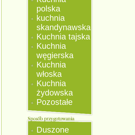
polska
kuchnia
skandynawska
Kuchnia tajska
Kuchnia
węgierska
Kuchnia
włoska
Kuchnia
żydowska
Pozostałe
Duszone