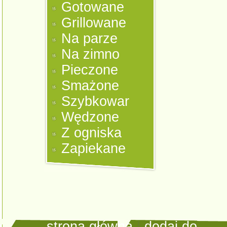
Gotowane
Grillowane
Na parze
Na zimno
Pieczone
Smażone
Szybkowar
Wędzone
Z ogniska
Zapiekane
strona główna
|
dodaj do