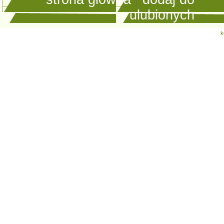
ulubionych
k