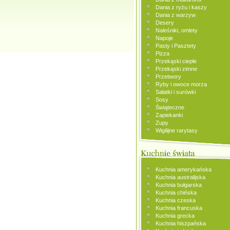
Dania z ryżu i kaszy
Dania z warzyw
Desery
Naleśniki, omlety
Napoje
Pasty i Pasztety
Pizza
Przekąski ciepłe
Przekąski zimne
Przetwory
Ryby i owoce morza
Sałatki i surówki
Sosy
Świąteczne
Zapiekanki
Zupy
Wigilijne rarytasy
Kuchnia amerykańska
Kuchnia australijska
Kuchnia bułgarska
Kuchnia chińska
Kuchnia czeska
Kuchnia francuska
Kuchnia grecka
Kuchnia hiszpańska