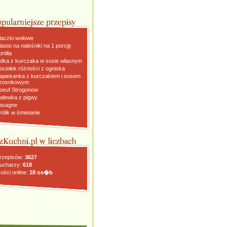
laczki wołowe
iasto na naleśniki na 1 porcję
rtilla
dka z kurczaka w sosie własnym
ociołek różności z ogniska
apiekanka z kurczakiem i sosem
zosnkowym
oeuf Strogonow
alewka z pigwy
asagne
rólik w śmietanie
rzepisów:
3627
ucharzy:
618
ości online:
18 os�b