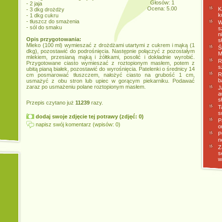
Głosów: 1
- 2 jaja
Ocena: 5.00
K
- 3 dkg drożdży
k
- 1 dkg cukru
- tłuszcz do smażenia
W
- sól do smaku
s
n
Opis przygotowania:
s
Mleko (100 ml) wymieszać z drożdżami utartymi z cukrem i mąką (1
Ś
dkg), pozostawić do podrośnięcia. Następnie połączyć z pozostałym
M
mlekiem, przesianą mąką i żółtkami, posolić i dokładnie wyrobić.
R
Przygotowane ciasto wymieszać z roztopionym masłem, potem z
s
ubitą pianą białek, pozostawić do wyrośnięcia. Patelenki o średnicy 14
R
cm posmarować tłuszczem, nałożyć ciasto na grubość 1 cm,
b
usmażyć z obu stron lub upiec w gorącym piekarniku. Podawać
zaraz po usmażeniu polane roztopionym masłem.
J
a
s
Przepis czytano już
11239
razy.
T
s
dodaj swoje zdjęcie tej potrawy (zdjęć: 0)
P
napisz swój komentarz (wpisów: 0)
o
P
n
Z
s
w