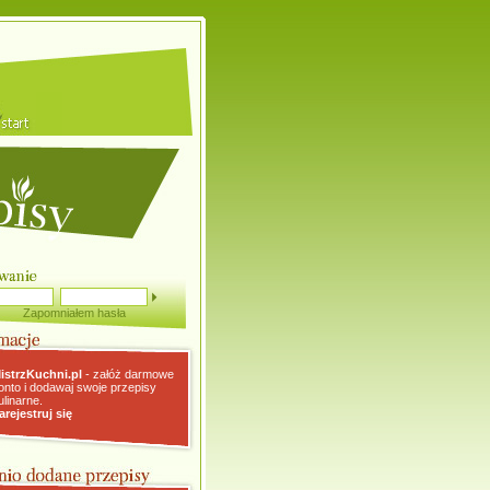
Zapomniałem hasła
istrzKuchni.pl
- załóż darmowe
onto i dodawaj swoje przepisy
ulinarne.
arejestruj się