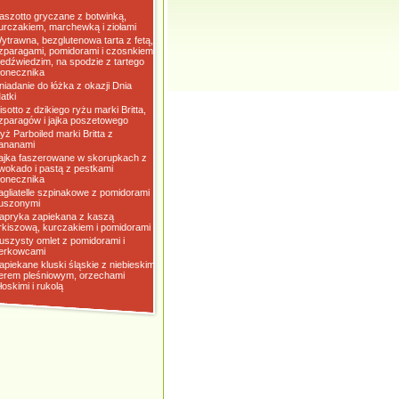
aszotto gryczane z botwinką,
urczakiem, marchewką i ziołami
ytrawna, bezglutenowa tarta z fetą,
zparagami, pomidorami i czosnkiem
iedźwiedzim, na spodzie z tartego
łonecznika
niadanie do łóżka z okazji Dnia
atki
isotto z dzikiego ryżu marki Britta,
zparagów i jajka poszetowego
yż Parboiled marki Britta z
ananami
ajka faszerowane w skorupkach z
wokado i pastą z pestkami
łonecznika
agliatelle szpinakowe z pomidorami
uszonymi
apryka zapiekana z kaszą
rkiszową, kurczakiem i pomidorami
uszysty omlet z pomidorami i
erkowcami
apiekane kluski śląskie z niebieskim
erem pleśniowym, orzechami
łoskimi i rukolą