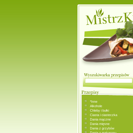
*Inne
Alkohole
Chleby i bułki
Ciasta i ciasteczka
Dania mączne
Dania mięsne
Dania z grzybów
Dania z makaronu