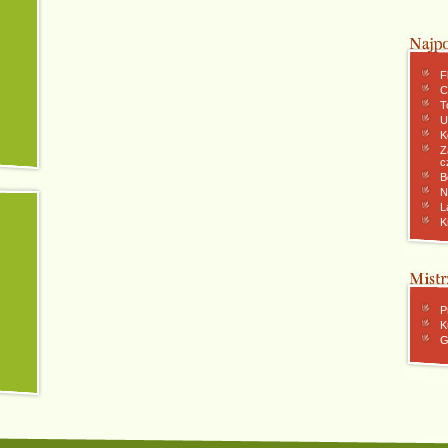
F
C
To
U
K
Z
c
B
N
L
K
P
K
G