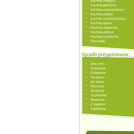
Kuchnia indyjska
Kuchnia japońska
Kuchnia meksykańska
Kuchnia polska
kuchnia skandynawska
Kuchnia tajska
Kuchnia węgierska
Kuchnia włoska
Kuchnia żydowska
Pozostałe
Duszone
Gotowane
Grillowane
Na parze
Na zimno
Pieczone
Smażone
Szybkowar
Wędzone
Z ogniska
Zapiekane