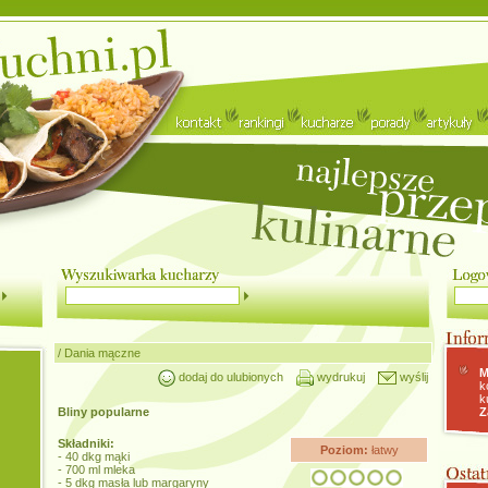
/
Dania mączne
M
dodaj do ulubionych
wydrukuj
wyślij
k
k
Bliny popularne
Z
Składniki:
Poziom:
łatwy
- 40 dkg mąki
- 700 ml mleka
- 5 dkg masła lub margaryny