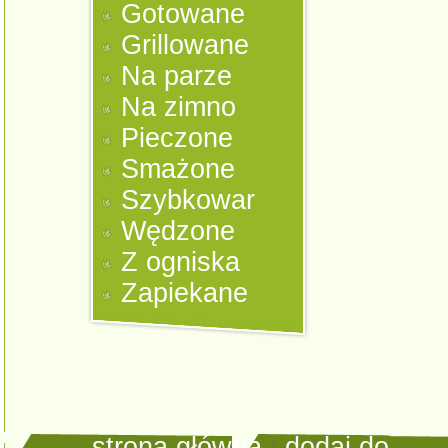
Gotowane
Grillowane
Na parze
Na zimno
Pieczone
Smażone
Szybkowar
Wędzone
Z ogniska
Zapiekane
strona główna
|
dodaj do