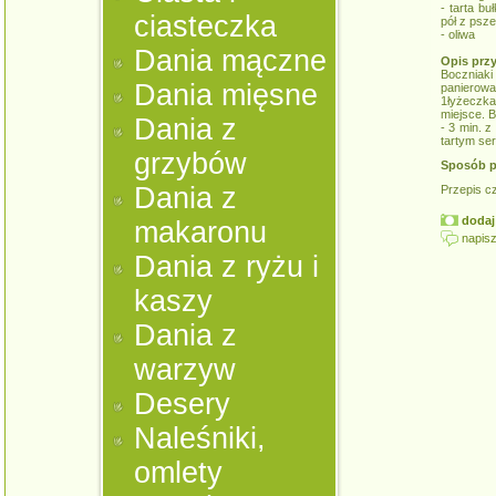
- tarta b
ciasteczka
pół z psz
- oliwa
Dania mączne
Opis prz
Boczniaki
Dania mięsne
panierowa
1łyżeczka
miejsce. 
Dania z
- 3 min. z
tartym se
grzybów
Sposób p
Dania z
Przepis c
dodaj 
makaronu
napisz
Dania z ryżu i
kaszy
Dania z
warzyw
Desery
Naleśniki,
omlety