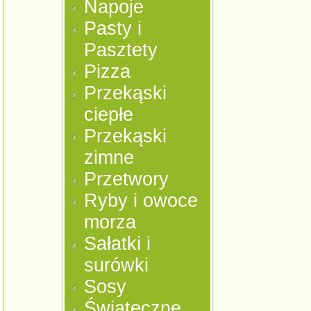
Napoje
Pasty i
Pasztety
Pizza
Przekąski
ciepłe
Przekąski
zimne
Przetwory
Ryby i owoce
morza
Sałatki i
surówki
Sosy
Świąteczne