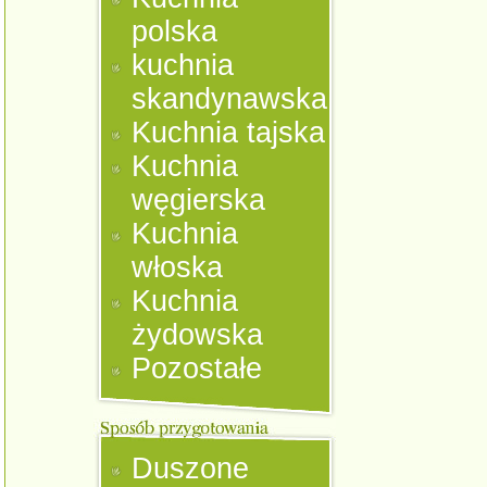
polska
kuchnia
skandynawska
Kuchnia tajska
Kuchnia
węgierska
Kuchnia
włoska
Kuchnia
żydowska
Pozostałe
Duszone