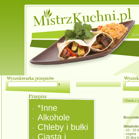
/
Dania z 
*Inne
Alkohole
Boczniaki 
Chleby i bułki
Składniki
- 10 - 15
- vegeta
Ciasta i
- 20 dkg t