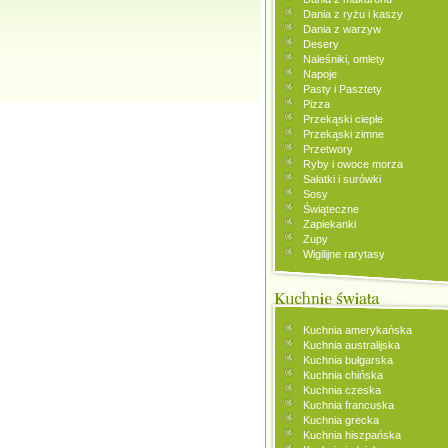
Dania z ryżu i kaszy
Dania z warzyw
Desery
Naleśniki, omlety
Napoje
Pasty i Pasztety
Pizza
Przekąski ciepłe
Przekąski zimne
Przetwory
Ryby i owoce morza
Sałatki i surówki
Sosy
Świąteczne
Zapiekanki
Zupy
Wigilijne rarytasy
Kuchnia amerykańska
Kuchnia australijska
Kuchnia bułgarska
Kuchnia chińska
Kuchnia czeska
Kuchnia francuska
Kuchnia grecka
Kuchnia hiszpańska