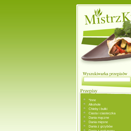
*Inne
Alkohole
Chleby i bułki
Ciasta i ciasteczka
Dania mączne
Dania mięsne
Dania z grzybów
Dania z makaronu