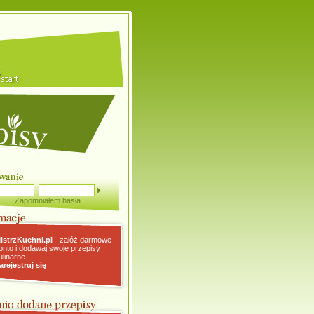
Zapomniałem hasła
istrzKuchni.pl
- załóż darmowe
onto i dodawaj swoje przepisy
ulinarne.
arejestruj się