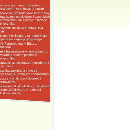
aszotto gryczane z botwinką,
urczakiem, marchewką i ziołami
ytrawna, bezglutenowa tarta z fetą,
zparagami, pomidorami i czosnkiem
iedźwiedzim, na spodzie z tartego
łonecznika
niadanie do łóżka z okazji Dnia
atki
isotto z dzikiego ryżu marki Britta,
zparagów i jajka poszetowego
yż Parboiled marki Britta z
ananami
ajka faszerowane w skorupkach z
wokado i pastą z pestkami
łonecznika
agliatelle szpinakowe z pomidorami
uszonymi
apryka zapiekana z kaszą
rkiszową, kurczakiem i pomidorami
uszysty omlet z pomidorami i
erkowcami
apiekane kluski śląskie z niebieskim
erem pleśniowym, orzechami
łoskimi i rukolą