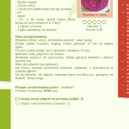
- 1łyżka vegety
K
- 2 łyżki cukru
k
- 2 łyżki octu jabłkowego lub wg uznania
- sól
W
Poziom:
b. łatwy
- pieprz
s
- 1½ -2 litr wody (jeżeli mamy duże
n
buraczki przy botwince to 2 litry)
s
- 1 ząbek czosnku
Głosów: 4
Ś
- 4 jajka (gotujemy na twardo)
Ocena: 5.00
M
R
Opis przygotowania:
s
Botwinkę obrać, umyć, drobniutko pokroić, zalać wodą.
R
Dodać ząbek czosnku, vegetę, cukier, gotować 10 min na małym
b
ogniu.
Po tym czasie dodać ocet i gotować następne 10 min.
J
doprawić solą, pieprzem do smaku.
a
Śmietanę wyłożyć do garnuszka, dodać gorącej botwinki i dobrze
s
wymieszać.
T
Wlać do botwinki (nie gotować)
s
Na końcu wsypać posiekany koperek, podawać z pokrojonym w
P
ćwiartki jajkiem.
o
Do tej botwinki, nie dajemy żadnego mięsa ani tłuszczu, gotujemy na
P
wodzie. Smacznego
n
Z
Przepis został dodany przez:
anullkaa7
s
Przepis czytano już
9150
razy.
w
dodaj swoje zdjęcie tej potrawy (zdjęć: 0)
napisz swój komentarz (wpisów: 1)