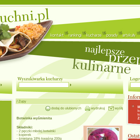
/
Zupy
M
dodaj do ulubionych
wydrukuj
wyślij
k
k
Botwinka wyśmienita
Z
Składniki:
- 2 pęczki młodej botwinki
- koperek
- śmietana 18% kwaśna 200g