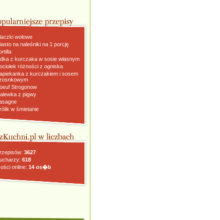
laczki wołowe
iasto na naleśniki na 1 porcję
rtilla
dka z kurczaka w sosie własnym
ociołek różności z ogniska
apiekanka z kurczakiem i sosem
zosnkowym
oeuf Strogonow
alewka z pigwy
asagne
rólik w śmietanie
rzepisów:
3627
ucharzy:
618
ości online:
14 os�b