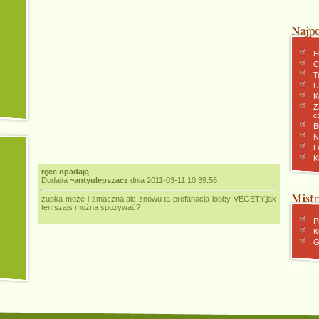
F
C
To
U
K
Z
c
B
N
L
K
ręce opadają
Dodał/a
~antyulepszacz
dnia 2011-03-11 10:39:56
zupka może i smaczna,ale znowu ta profanacja lobby VEGETY,jak
ten szajs można spożywać?
P
K
G