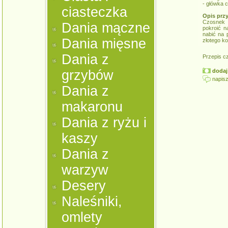
- główka 
ciasteczka
Opis prz
Czosnek 
Dania mączne
pokroić n
nabić na 
Dania mięsne
złotego k
Dania z
Przepis c
dodaj 
grzybów
napisz
Dania z
makaronu
Dania z ryżu i
kaszy
Dania z
warzyw
Desery
Naleśniki,
omlety