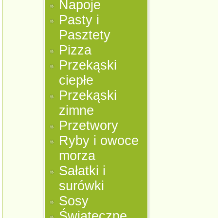
Napoje
Pasty i
Pasztety
Pizza
Przekąski
ciepłe
Przekąski
zimne
Przetwory
Ryby i owoce
morza
Sałatki i
surówki
Sosy
Świąteczne