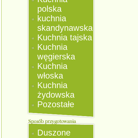
polska
kuchnia
skandynawska
Kuchnia tajska
Kuchnia
węgierska
Kuchnia
włoska
Kuchnia
żydowska
Pozostałe
Duszone