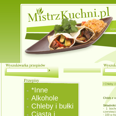
/
Chleby i 
*Inne
Alkohole
Chleb z 
Chleby i bułki
Składniki
- 1 boch
czerstwy)
Ciasta i
- 100 g m