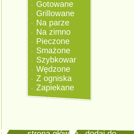
Gotowane
Grillowane
Na parze
Na zimno
Pieczone
Smażone
Szybkowar
Wędzone
Z ogniska
Zapiekane
strona główna
|
dodaj do