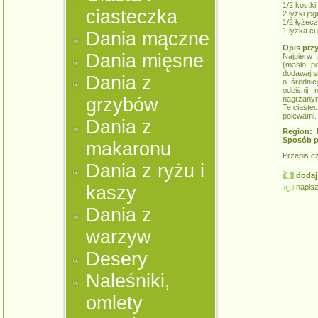
1/2 kostki
ciasteczka
2 łyżki jo
1/2 łyżecz
1 łyżka c
Dania mączne
Opis prz
Dania mięsne
Najpierw 
(masło po
dodawaj st
Dania z
o średni
odciśnij
grzybów
nagrzanym 
Te ciaste
polewami.
Dania z
Region:
K
Sposób p
makaronu
Przepis c
Dania z ryżu i
dodaj 
napisz
kaszy
Dania z
warzyw
Desery
Naleśniki,
omlety