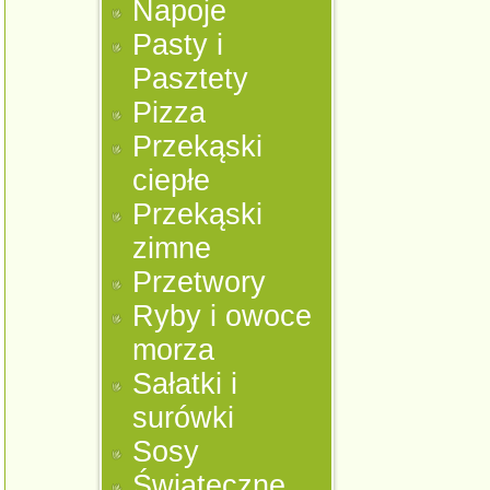
Napoje
Pasty i
Pasztety
Pizza
Przekąski
ciepłe
Przekąski
zimne
Przetwory
Ryby i owoce
morza
Sałatki i
surówki
Sosy
Świąteczne