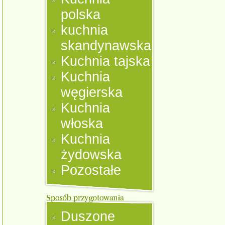
polska
kuchnia
skandynawska
Kuchnia tajska
Kuchnia
węgierska
Kuchnia
włoska
Kuchnia
żydowska
Pozostałe
Duszone