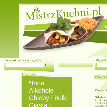
/
Ciastka i
*Inne
Alkohole
Ciastecz
Chleby i bułki
Składniki
2 szkl. mą
1 szkl. cu
Ciasta i
1/2 szkl.