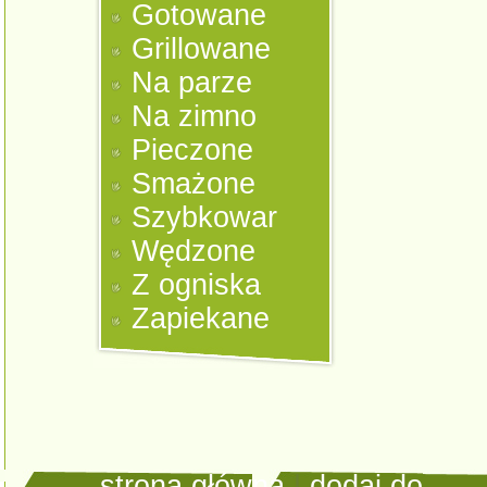
Gotowane
Grillowane
Na parze
Na zimno
Pieczone
Smażone
Szybkowar
Wędzone
Z ogniska
Zapiekane
strona główna
|
dodaj do