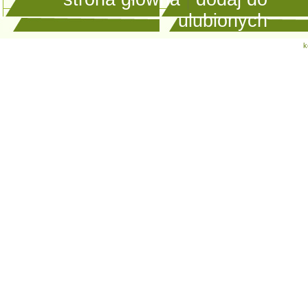
ulubionych
k