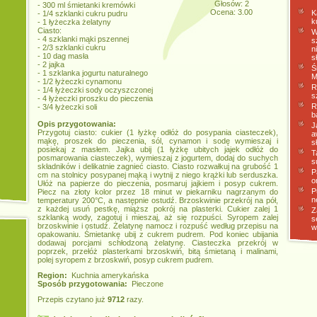
Głosów: 2
- 300 ml śmietanki kremówki
Ocena: 3.00
K
- 1/4 szklanki cukru pudru
k
- 1 łyżeczka żelatyny
Ciasto:
W
- 4 szklanki mąki pszennej
s
- 2/3 szklanki cukru
n
- 10 dag masła
s
- 2 jajka
Ś
- 1 szklanka jogurtu naturalnego
M
- 1/2 łyżeczki cynamonu
R
- 1/4 łyżeczki sody oczyszczonej
s
- 4 łyżeczki proszku do pieczenia
R
- 3/4 łyżeczki soli
b
Opis przygotowania:
J
Przygotuj ciasto: cukier (1 łyżkę odłóż do posypania ciasteczek),
a
mąkę, proszek do pieczenia, sól, cynamon i sodę wymieszaj i
s
posiekaj z masłem. Jajka ubij (1 łyżkę ubitych jajek odłóż do
T
posmarowania ciasteczek), wymieszaj z jogurtem, dodaj do suchych
s
składników i delikatnie zagnieć ciasto. Ciasto rozwałkuj na grubość 1
P
cm na stolnicy posypanej mąką i wytnij z niego krążki lub serduszka.
o
Ułóż na papierze do pieczenia, posmaruj jajkiem i posyp cukrem.
P
Piecz na złoty kolor przez 18 minut w piekarniku nagrzanym do
n
temperatury 200°C, a następnie ostudź. Brzoskwinie przekrój na pół,
z każdej usuń pestkę, miąższ pokrój na plasterki. Cukier zalej 1
Z
szklanką wody, zagotuj i mieszaj, aż się rozpuści. Syropem zalej
s
brzoskwinie i ostudź. Żelatynę namocz i rozpuść według przepisu na
w
opakowaniu. Śmietankę ubij z cukrem pudrem. Pod koniec ubijania
dodawaj porcjami schłodzoną żelatynę. Ciasteczka przekrój w
poprzek, przełóż plasterkami brzoskwiń, bitą śmietaną i malinami,
polej syropem z brzoskwiń, posyp cukrem pudrem.
Region:
Kuchnia amerykańska
Sposób przygotowania:
Pieczone
Przepis czytano już
9712
razy.