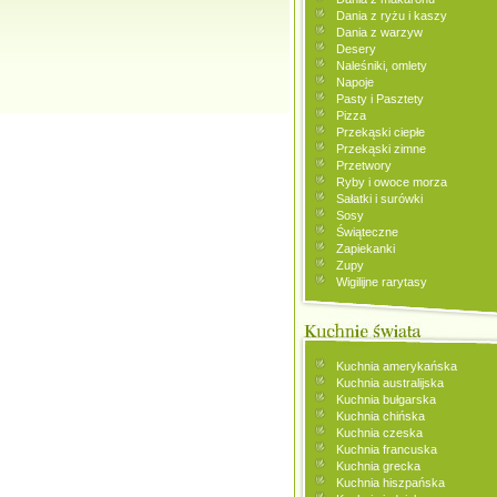
Dania z ryżu i kaszy
Dania z warzyw
Desery
Naleśniki, omlety
Napoje
Pasty i Pasztety
Pizza
Przekąski ciepłe
Przekąski zimne
Przetwory
Ryby i owoce morza
Sałatki i surówki
Sosy
Świąteczne
Zapiekanki
Zupy
Wigilijne rarytasy
Kuchnia amerykańska
Kuchnia australijska
Kuchnia bułgarska
Kuchnia chińska
Kuchnia czeska
Kuchnia francuska
Kuchnia grecka
Kuchnia hiszpańska