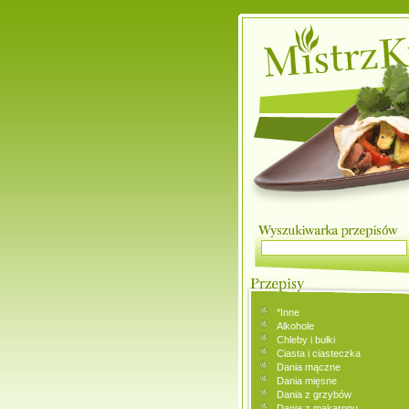
*Inne
Alkohole
Chleby i bułki
Ciasta i ciasteczka
Dania mączne
Dania mięsne
Dania z grzybów
Dania z makaronu