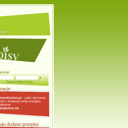
Zapomniałem hasła
istrzKuchni.pl
- załóż darmowe
onto i dodawaj swoje przepisy
ulinarne.
arejestruj się