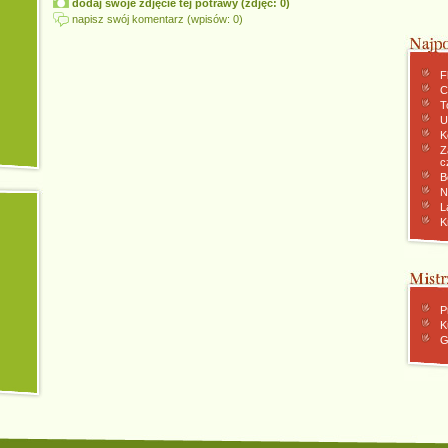
dodaj swoje zdjęcie tej potrawy (zdjęć: 0)
napisz swój komentarz (wpisów: 0)
F
C
To
U
K
Z
c
B
N
L
K
P
K
G