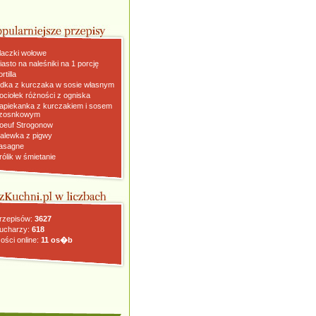
laczki wołowe
iasto na naleśniki na 1 porcję
rtilla
dka z kurczaka w sosie własnym
ociołek różności z ogniska
apiekanka z kurczakiem i sosem
zosnkowym
oeuf Strogonow
alewka z pigwy
asagne
rólik w śmietanie
rzepisów:
3627
ucharzy:
618
ości online:
11 os�b