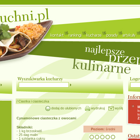
/
Ciastka i ciasteczka
M
dodaj do ulubionych
wydrukuj
wyślij
k
k
Cynamonowe ciasteczka z owocami
Z
Składniki:
Poziom:
średni
- 1 kg brzoskwiń
- 25 dag malin
- 1 szklanka cukru