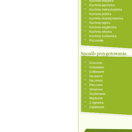
Kuchnia indyjska
Kuchnia japońska
Kuchnia meksykańska
Kuchnia polska
kuchnia skandynawska
Kuchnia tajska
Kuchnia węgierska
Kuchnia włoska
Kuchnia żydowska
Pozostałe
Duszone
Gotowane
Grillowane
Na parze
Na zimno
Pieczone
Smażone
Szybkowar
Wędzone
Z ogniska
Zapiekane