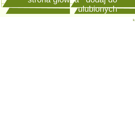
ulubionych
k