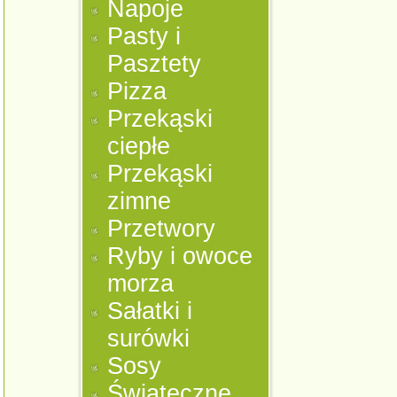
Napoje
Pasty i
Pasztety
Pizza
Przekąski
ciepłe
Przekąski
zimne
Przetwory
Ryby i owoce
morza
Sałatki i
surówki
Sosy
Świąteczne