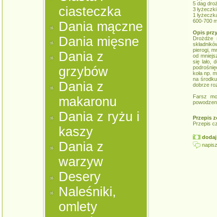
5 dag dro
ciasteczka
3 łyżeczki
1 łyżeczka
600-700 m
Dania mączne
Opis prz
Dania mięsne
Drożdże 
składnikó
pierogi, m
Dania z
od mniejsz
się lało,
grzybów
podrośnię
koła np. m
na środku
Dania z
dobrze ro
Farsz mo
makaronu
powodzeni
Dania z ryżu i
Przepis z
Przepis c
kaszy
dodaj 
Dania z
napisz
warzyw
Desery
Naleśniki,
omlety