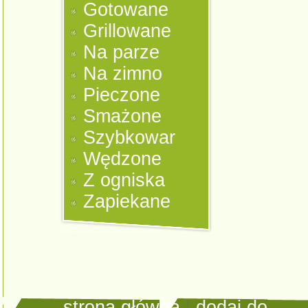
Gotowane
Grillowane
Na parze
Na zimno
Pieczone
Smażone
Szybkowar
Wędzone
Z ogniska
Zapiekane
strona główna
|
dodaj do