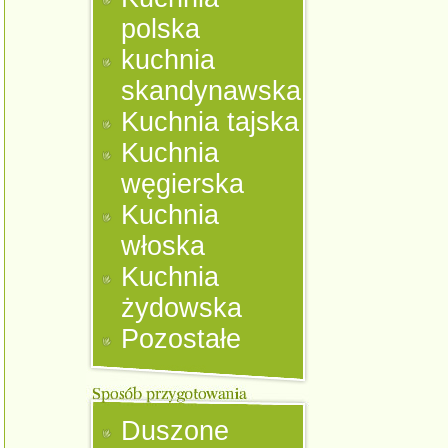
polska
kuchnia
skandynawska
Kuchnia tajska
Kuchnia
węgierska
Kuchnia
włoska
Kuchnia
żydowska
Pozostałe
Duszone