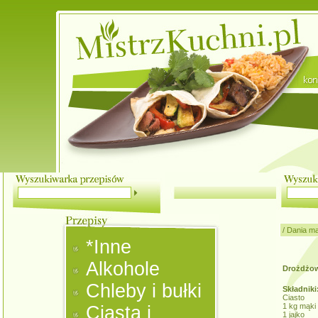
/
Dania m
*Inne
Alkohole
Drożdżow
Chleby i bułki
Składniki
Ciasto
1 kg mąki
Ciasta i
1 jajko