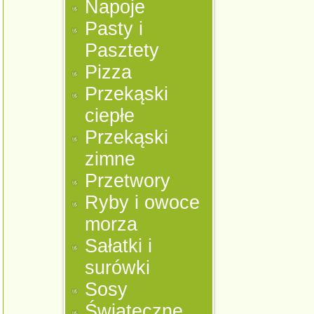
Napoje
Pasty i
Pasztety
Pizza
Przekąski
ciepłe
Przekąski
zimne
Przetwory
Ryby i owoce
morza
Sałatki i
surówki
Sosy
Świąteczne