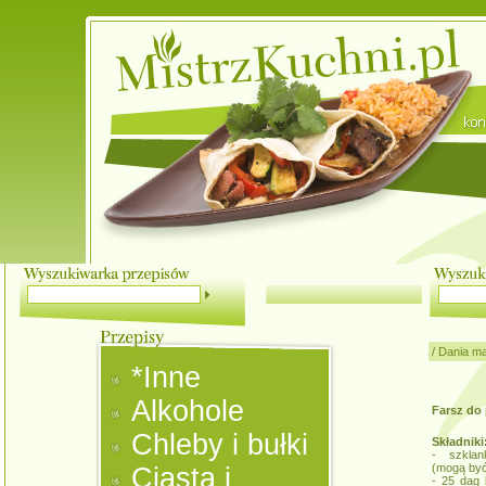
/
Dania m
*Inne
Alkohole
Farsz do
Chleby i bułki
Składniki
- szklan
(mogą być
Ciasta i
- 25 dag 