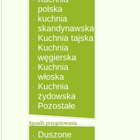
polska
kuchnia
skandynawska
Kuchnia tajska
Kuchnia
węgierska
Kuchnia
włoska
Kuchnia
żydowska
Pozostałe
Duszone