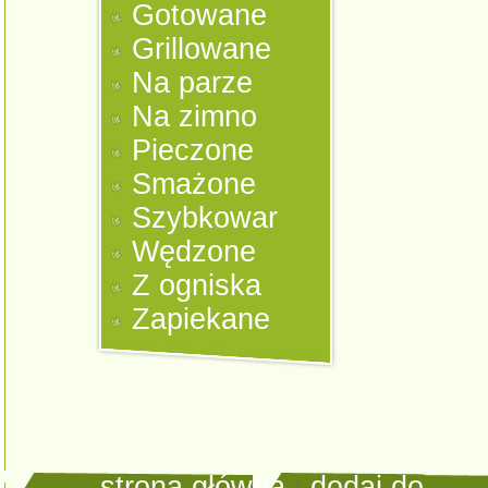
Gotowane
Grillowane
Na parze
Na zimno
Pieczone
Smażone
Szybkowar
Wędzone
Z ogniska
Zapiekane
strona główna
|
dodaj do