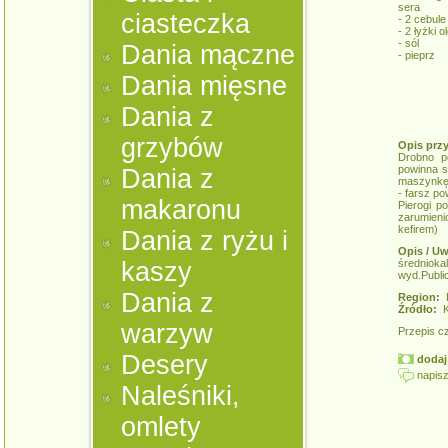
sera
ciasteczka
- 2 cebule
- 2 łyżki 
- sól
Dania mączne
- pieprz
Dania mięsne
Dania z
grzybów
Opis prz
Drobno p
powinna s
Dania z
maszynkę 
- farsz po
makaronu
Pierogi p
zarumieni
kefirem)
Dania z ryżu i
Opis / Uw
kaszy
średniok
wyd.Public
Dania z
Region:
K
Źródło:
K
warzyw
Przepis c
Desery
dodaj 
napisz
Naleśniki,
omlety