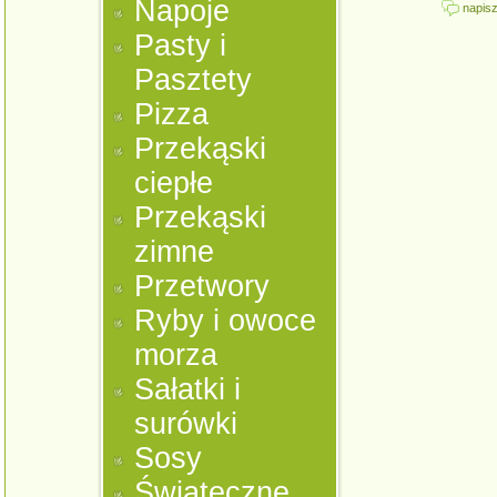
Napoje
napisz
Pasty i
Pasztety
Pizza
Przekąski
ciepłe
Przekąski
zimne
Przetwory
Ryby i owoce
morza
Sałatki i
surówki
Sosy
Świąteczne