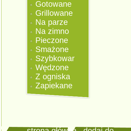
Gotowane
Grillowane
Na parze
Na zimno
Pieczone
Smażone
Szybkowar
Wędzone
Z ogniska
Zapiekane
strona główna
|
dodaj do