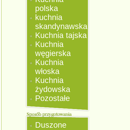
polska
kuchnia
skandynawska
Kuchnia tajska
Kuchnia
węgierska
Kuchnia
włoska
Kuchnia
żydowska
Pozostałe
Duszone