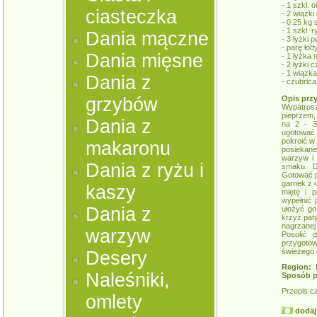
- 1 szkl. o
ciasteczka
- 2 wiązki
- 0.25 kg
- 1 szkl. r
Dania mączne
- 3 łyżki p
- parę łod
Dania mięsne
- 1 łyżka 
- 2 łyżki 
- 1 wiązk
Dania z
- czubrica
grzybów
Opis prz
Wypatrosz
pieprzem,
Dania z
na 2 - 3
ugotować w
pokroić w
makaronu
posiekan
warzyw i 
Dania z ryżu i
smaku. D
Gotować p
garnek z o
kaszy
miętę i 
wypełnić j
Dania z
ułożyć go
krzyż pat
nagrzanej
warzyw
Posolić 
przygotow
świeżego 
Desery
Region:
K
Naleśniki,
Sposób p
Przepis c
omlety
dodaj 