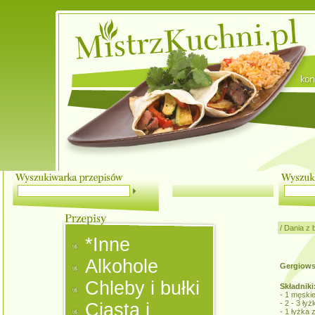
/
Dania z 
*Inne
Alkohole
Gergiowsk
Chleby i bułki
Składniki
- 1 męskie
- 2 - 3 łyżk
Ciasta i
- 1 łyżka