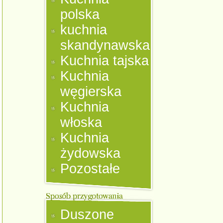
polska
kuchnia
skandynawska
Kuchnia tajska
Kuchnia
węgierska
Kuchnia
włoska
Kuchnia
żydowska
Pozostałe
Duszone