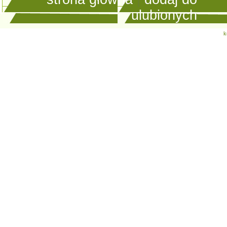
ulubionych
k