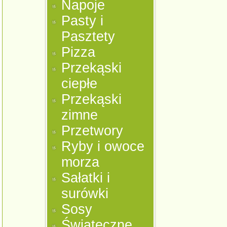
Napoje
Pasty i
Pasztety
Pizza
Przekąski
ciepłe
Przekąski
zimne
Przetwory
Ryby i owoce
morza
Sałatki i
surówki
Sosy
Świąteczne