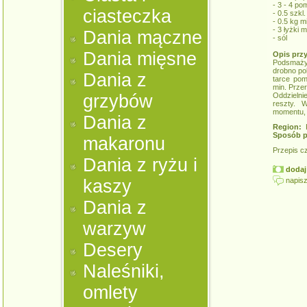
- 3 - 4 po
ciasteczka
- 0.5 szkl.
- 0.5 kg m
- 3 łyżki 
Dania mączne
- sól
Dania mięsne
Opis prz
Podsmażyć
drobno po
Dania z
tarce pom
min. Prze
grzybów
Oddzielni
reszty. 
momentu, 
Dania z
Region:
K
Sposób p
makaronu
Przepis c
Dania z ryżu i
dodaj 
napisz
kaszy
Dania z
warzyw
Desery
Naleśniki,
omlety