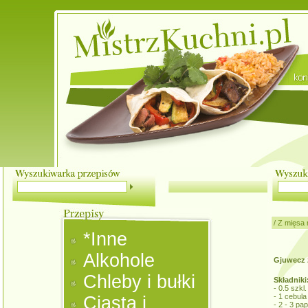
/
Z mięsa 
*Inne
Alkohole
Gjuwecz 
Chleby i bułki
Składniki
- 0.5 szkl.
- 1 cebula
Ciasta i
- 2 - 3 pap