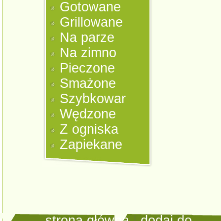
Gotowane
Grillowane
Na parze
Na zimno
Pieczone
Smażone
Szybkowar
Wędzone
Z ogniska
Zapiekane
strona główna
|
dodaj do