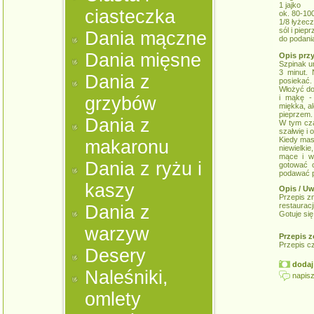
1 jajko
ciasteczka
ok. 80-10
1/8 łyżecz
sól i piep
Dania mączne
do podania
Dania mięsne
Opis prz
Szpinak u
3 minut. 
Dania z
posiekać.
Włożyć do
grzybów
i mąkę -
miękka, a
pieprzem.
Dania z
W tym cza
szałwię i 
Kiedy mas
makaronu
niewielkie
mące i wr
Dania z ryżu i
gotować o
podawać p
kaszy
Opis / Uw
Przepis z
restaurac
Dania z
Gotuje się
warzyw
Przepis z
Przepis c
Desery
dodaj 
Naleśniki,
napisz
omlety