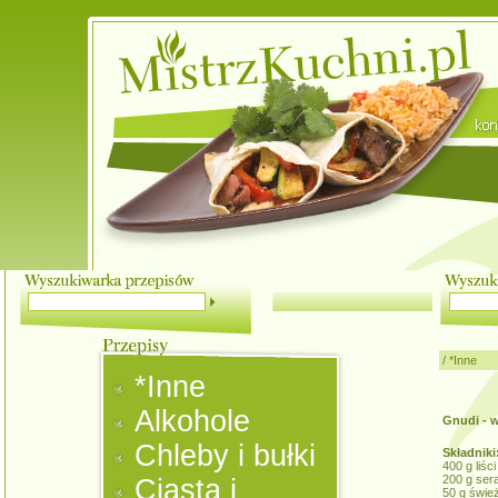
/
*Inne
*Inne
Alkohole
Gnudi - w
Chleby i bułki
Składniki
400 g liśc
200 g sera
Ciasta i
50 g świe