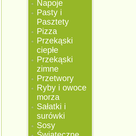
Napoje
Pasty i
Pasztety
Pizza
Przekąski
ciepłe
Przekąski
zimne
Przetwory
Ryby i owoce
morza
Sałatki i
surówki
Sosy
Świąteczne