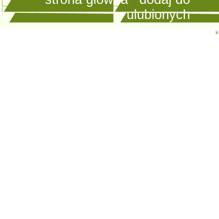
ulubionych
k