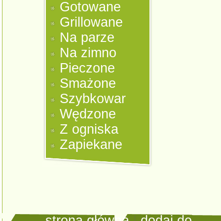
Gotowane
Grillowane
Na parze
Na zimno
Pieczone
Smażone
Szybkowar
Wędzone
Z ogniska
Zapiekane
strona główna
|
dodaj do