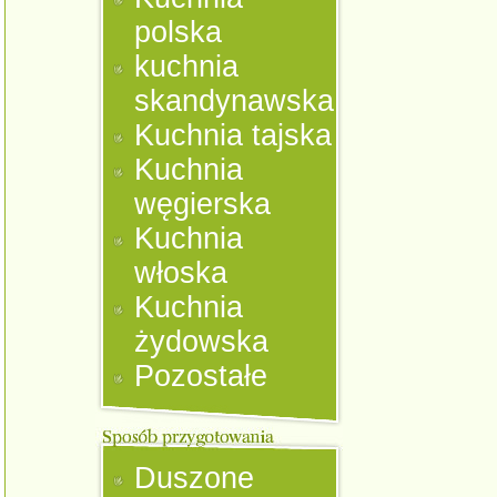
polska
kuchnia
skandynawska
Kuchnia tajska
Kuchnia
węgierska
Kuchnia
włoska
Kuchnia
żydowska
Pozostałe
Duszone