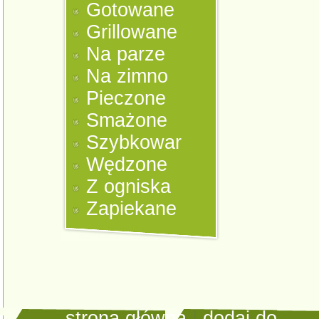
Gotowane
Grillowane
Na parze
Na zimno
Pieczone
Smażone
Szybkowar
Wędzone
Z ogniska
Zapiekane
strona główna
|
dodaj do