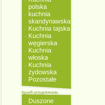
polska
kuchnia
skandynawska
Kuchnia tajska
Kuchnia
węgierska
Kuchnia
włoska
Kuchnia
żydowska
Pozostałe
Duszone