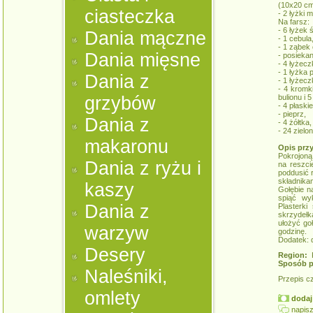
(10x20 cm
ciasteczka
- 2 łyżki m
Na farsz:
- 6 łyżek 
Dania mączne
- 1 cebula
- 1 ząbek
Dania mięsne
- posiekan
- 4 łyżecz
- 1 łyżka
Dania z
- 1 łyżecz
- 4 kromk
grzybów
bulionu i 
- 4 płaski
- pieprz,
Dania z
- 4 żółtka,
- 24 zielo
makaronu
Opis prz
Pokrojoną
Dania z ryżu i
na reszci
poddusić 
składnikam
kaszy
Gołębie n
spiąć wy
Dania z
Plasterki
skrzydełk
ułożyć go
warzyw
godzinę.
Dodatek: 
Desery
Region:
K
Sposób p
Naleśniki,
Przepis c
omlety
dodaj 
napisz