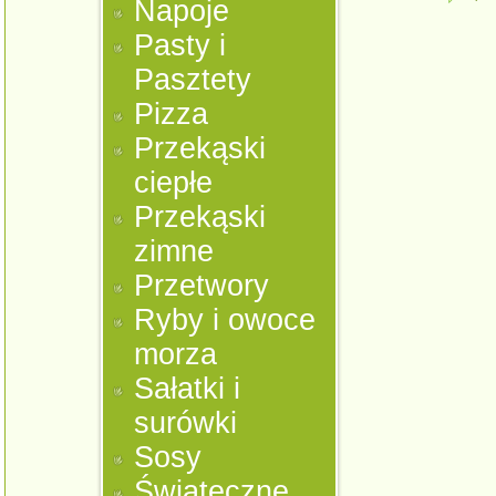
Napoje
Pasty i
Pasztety
Pizza
Przekąski
ciepłe
Przekąski
zimne
Przetwory
Ryby i owoce
morza
Sałatki i
surówki
Sosy
Świąteczne