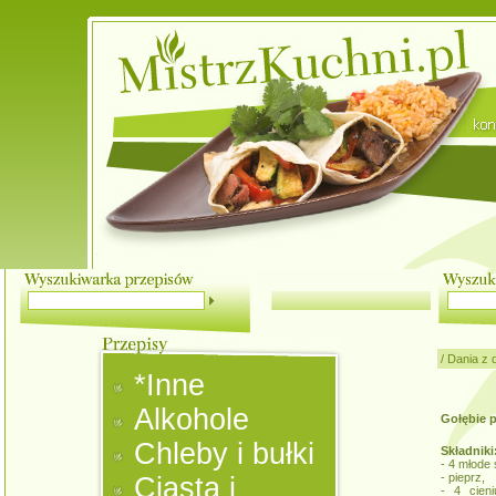
/
Dania z 
*Inne
Alkohole
Gołębie 
Chleby i bułki
Składniki
- 4 młode 
- pieprz,
Ciasta i
- 4 cieni