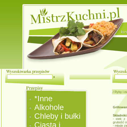
/
Ryby i o
*Inne
Alkohole
Grillowan
Chleby i bułki
Składniki
- stek z 
grubość o
Ciasta i
- młode zi