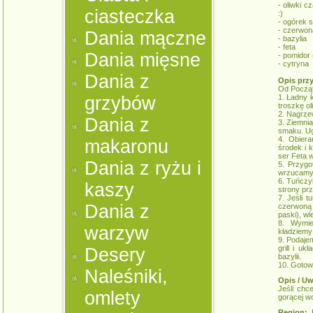
- oliwki c
ciasteczka
:)
- ogórek 
- czerwon
Dania mączne
- bazylia
- feta
Dania mięsne
- pomidor 
- cytryna
Dania z
Opis prz
Od Począt
grzybów
1. Ładny 
troszkę ol
2. Nagrzew
Dania z
3. Ziemni
smaku. Ug
4. Obier
makaronu
środek i k
ser Feta w
Dania z ryżu i
5. Przygo
wrzucamy 
6. Tuńczyk
kaszy
strony prz
7. Jeśli 
Dania z
czerwoną 
paski), wl
8. Wymie
warzyw
kładziemy
9. Podaje
grill i 
Desery
bazylii.
10. Gotowe
Naleśniki,
Opis / Uw
Jeśli chc
omlety
gorącej wo
Region:
K