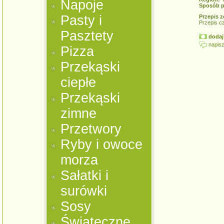
Napoje
Sposób p
Pasty i
Przepis z
Przepis c
Pasztety
dodaj 
napisz
Pizza
Przekąski
ciepłe
Przekąski
zimne
Przetwory
Ryby i owoce
morza
Sałatki i
surówki
Sosy
Świąteczne