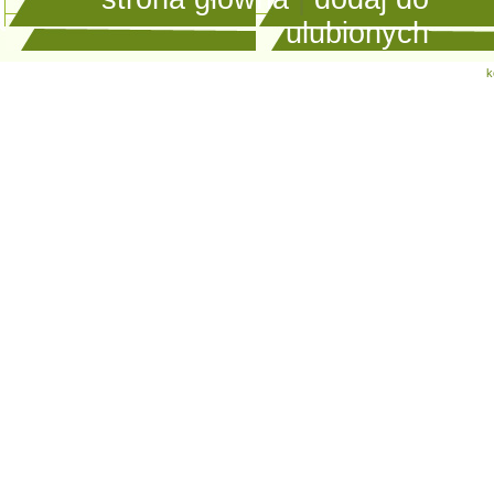
ulubionych
k