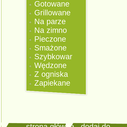
Gotowane
Grillowane
Na parze
Na zimno
Pieczone
Smażone
Szybkowar
Wędzone
Z ogniska
Zapiekane
strona główna
|
dodaj do