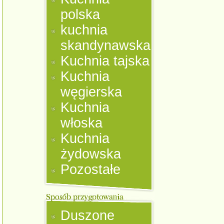
polska
kuchnia
skandynawska
Kuchnia tajska
Kuchnia
węgierska
Kuchnia
włoska
Kuchnia
żydowska
Pozostałe
Duszone