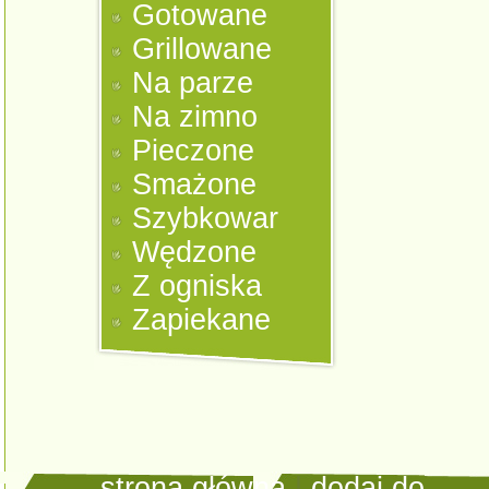
Gotowane
Grillowane
Na parze
Na zimno
Pieczone
Smażone
Szybkowar
Wędzone
Z ogniska
Zapiekane
strona główna
|
dodaj do