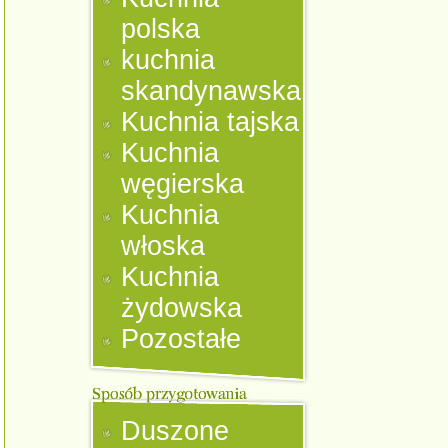
polska
kuchnia
skandynawska
Kuchnia tajska
Kuchnia
węgierska
Kuchnia
włoska
Kuchnia
żydowska
Pozostałe
Duszone