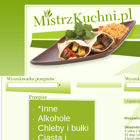
/
Zapiekan
*Inne
Alkohole
Hiszpańsk
Chleby i bułki
Składniki
4 udka z 
20 dag ryż
Ciasta i
3 łyżki ole