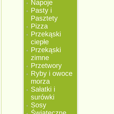
Napoje
Pasty i
Pasztety
Pizza
Przekąski
ciepłe
Przekąski
zimne
Przetwory
Ryby i owoce
morza
Sałatki i
surówki
Sosy
Świąteczne