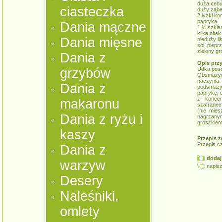
duża cebu
ciasteczka
duży ząb
2 łyżki k
papryka
Dania mączne
1 ½ szklan
kilka nite
Dania mięsne
nieduży li
sól, pieprz
zielony g
Dania z
Opis prz
grzybów
Udka poso
Obsmażyć 
naczynia
Dania z
podsmażyć
paprykę, 
z konce
makaronu
szafranem
(nie mies
Dania z ryżu i
nagrzany
groszkiem
kaszy
Przepis z
Przepis c
Dania z
dodaj 
warzyw
napisz
Desery
Naleśniki,
omlety