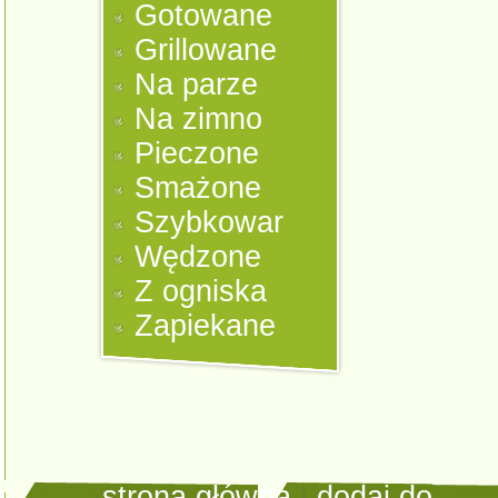
Gotowane
Grillowane
Na parze
Na zimno
Pieczone
Smażone
Szybkowar
Wędzone
Z ogniska
Zapiekane
strona główna
|
dodaj do