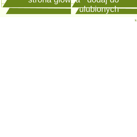
ulubionych
k