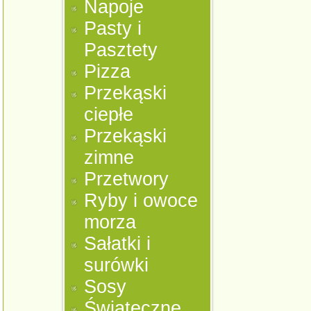
Napoje
Pasty i
Pasztety
Pizza
Przekąski
ciepłe
Przekąski
zimne
Przetwory
Ryby i owoce
morza
Sałatki i
surówki
Sosy
Świąteczne