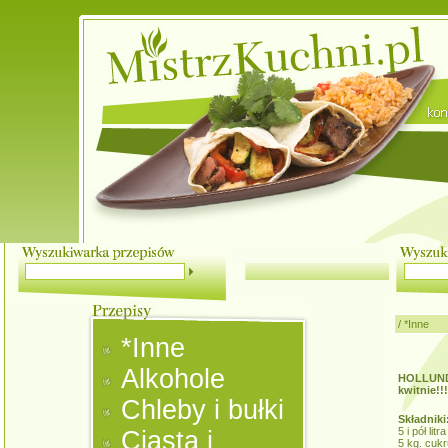
/
*Inne
*Inne
Alkohole
HOLLUNDE
kwitnie!!!
Chleby i bułki
Składniki
5 i pół li
Ciasta i
5 kg. cukr