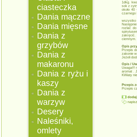
1dkg. kw
ciasteczka
sok z cyt
około 40
czarnego 
Dania mączne
wszystko 
Dania mięsne
Następnie
rozlać do
spirytuse
Dania z
zakręcić
ciemnym.
grzybów
Opis prz
Przepis d
Dania z
zakonie w 
Jeżeli dod
makaronu
Opis / Uw
Uwaga!!! 
Dania z ryżu i
aromat . 
KWiaty ni
kaszy
Przepis z
Przepis c
Dania z
dodaj 
warzyw
napisz
Desery
Naleśniki,
omlety