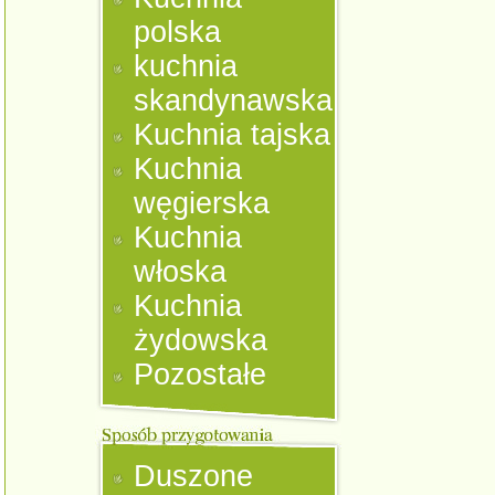
polska
kuchnia
skandynawska
Kuchnia tajska
Kuchnia
węgierska
Kuchnia
włoska
Kuchnia
żydowska
Pozostałe
Duszone