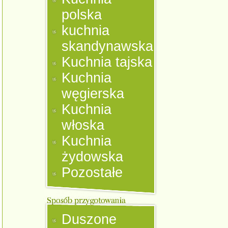
polska
kuchnia
skandynawska
Kuchnia tajska
Kuchnia
węgierska
Kuchnia
włoska
Kuchnia
żydowska
Pozostałe
Duszone