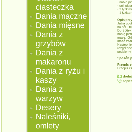
- natka pi
ciasteczka
- sól, pie
- 2 łyżki bu
- 1 łyżka 
Dania mączne
Opis prz
Dania mięsne
Jajka ugo
na pół. De
Do żółtek
Dania z
natkę piet
masę. Gdy
grzybów
masa żółt
Następnie
rozgrzane
Dania z
podajemy 
Sposób p
makaronu
Przepis z
Przepis c
Dania z ryżu i
dodaj 
kaszy
napisz
Dania z
warzyw
Desery
Naleśniki,
omlety