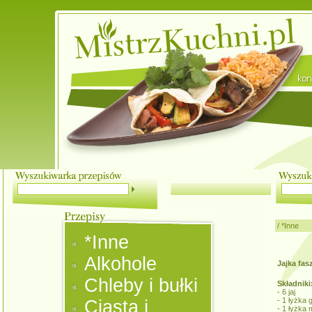
/
*Inne
*Inne
Alkohole
Jajka fa
Chleby i bułki
Składniki
- 6 jaj
- 1 łyżka 
Ciasta i
- 1 łyżka 