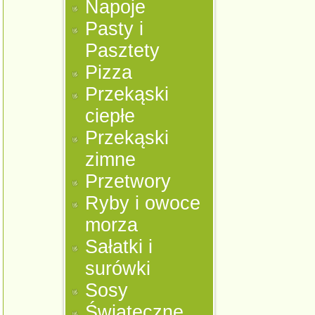
Napoje
Pasty i
Pasztety
Pizza
Przekąski
ciepłe
Przekąski
zimne
Przetwory
Ryby i owoce
morza
Sałatki i
surówki
Sosy
Świąteczne