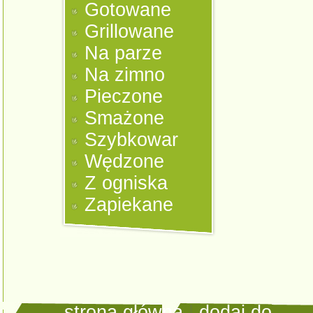
Gotowane
Grillowane
Na parze
Na zimno
Pieczone
Smażone
Szybkowar
Wędzone
Z ogniska
Zapiekane
strona główna
|
dodaj do