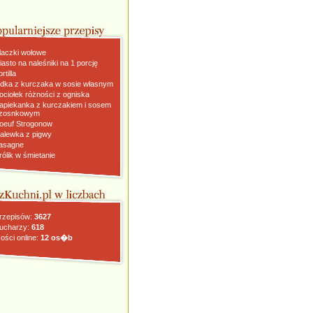
laczki wołowe
iasto na naleśniki na 1 porcję
rtilla
dka z kurczaka w sosie własnym
ociołek różności z ogniska
apiekanka z kurczakiem i sosem
zosnkowym
oeuf Strogonow
alewka z pigwy
asagne
rólik w śmietanie
rzepisów:
3627
ucharzy:
618
ości online:
12 os�b