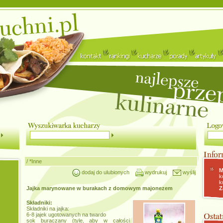
/
*Inne
M
dodaj do ulubionych
wydrukuj
wyślij
k
k
Jajka marynowane w burakach z domowym majonezem
Z
Składniki:
Składniki na jajka:
6-8 jajek ugotowanych na twardo
sok buraczany (tyle, aby w całości