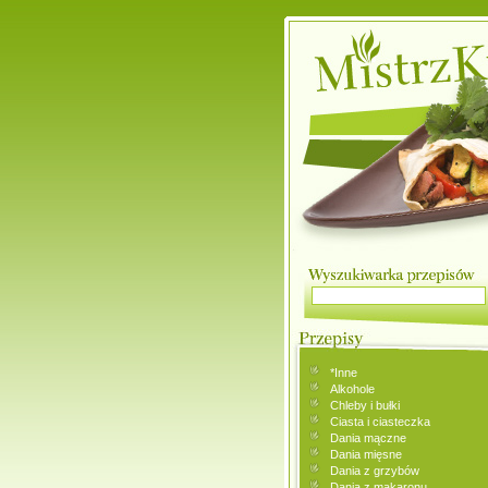
*Inne
Alkohole
Chleby i bułki
Ciasta i ciasteczka
Dania mączne
Dania mięsne
Dania z grzybów
Dania z makaronu