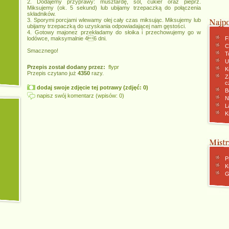
2. Dodajemy przyprawy: musztardę, sól, cukier oraz pieprz.
Miksujemy (ok. 5 sekund) lub ubijamy trzepaczką do połączenia
składników.
3. Sporymi porcjami wlewamy olej cały czas miksując. Miksujemy lub
ubijamy trzepaczką do uzyskania odpowiadającej nam gęstości.
4. Gotowy majonez przekładamy do słoika i przechowujemy go w
lodówce, maksymalnie 46 dni.
F
C
Smacznego!
To
U
Przepis został dodany przez:
flypr
K
Przepis czytano już
4350
razy.
Z
c
dodaj swoje zdjęcie tej potrawy (zdjęć: 0)
B
napisz swój komentarz (wpisów: 0)
N
L
K
P
K
G