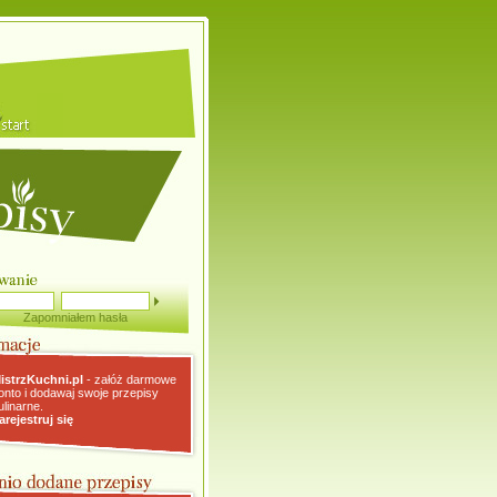
Zapomniałem hasła
istrzKuchni.pl
- załóż darmowe
onto i dodawaj swoje przepisy
ulinarne.
arejestruj się