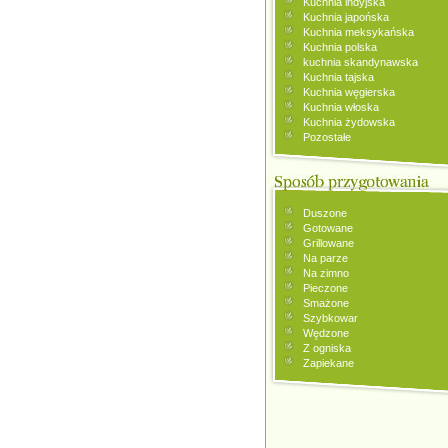
Kuchnia indyjska
Kuchnia japońska
Kuchnia meksykańska
Kuchnia polska
kuchnia skandynawska
Kuchnia tajska
Kuchnia węgierska
Kuchnia włoska
Kuchnia żydowska
Pozostałe
Duszone
Gotowane
Grillowane
Na parze
Na zimno
Pieczone
Smażone
Szybkowar
Wędzone
Z ogniska
Zapiekane