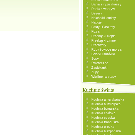
Dania z ryżu i kaszy
Dania z warzyw
Desery
Naleśniki, omlety
Napoje
Pasty i Pasztety
Pizza
Przekąski ciepłe
Przekąski zimne
Przetwory
Ryby i owoce morza
Sałatki i surówki
Sosy
Świąteczne
Zapiekanki
Zupy
Wigilijne rarytasy
Kuchnia amerykańska
Kuchnia australijska
Kuchnia bułgarska
Kuchnia chińska
Kuchnia czeska
Kuchnia francuska
Kuchnia grecka
Kuchnia hiszpańska