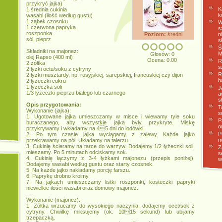
przykryć jajka)
K
1 średnia cukinia
k
wasabi (ilość według gustu)
1 ząbek czosnku
W
1 czerwona papryka
s
roszponka
Poziom:
średni
n
sól, pieprz
s
Ś
Składniki na majonez:
M
Głosów: 0
olej Rapso (400 ml)
Ocena: 0.00
R
2 żółtka
s
2 łyżki octu/soku z cytryny
R
2 łyżki musztardy, np. rosyjskiej, sarepskiej, francuskiej czy dijon
b
2 łyżeczki cukru
1 łyżeczka soli
J
1/3 łyżeczki pieprzu białego lub czarnego
a
s
Opis przygotowania:
T
Wykonanie (jajka):
s
1. Ugotowane jajka umieszczamy w misce i wlewamy tyle soku
P
buraczanego, aby wszystkie jajka były przykryte. Miskę
o
przykrywamy i wkładamy na 45 dni do lodówki.
P
2. Po tym czasie jajka wyciągamy z zalewy. Każde jajko
n
przekrawamy na pół. Układamy na talerzu.
3. Cukinię ścieramy na tarce do warzyw. Dodajemy 1/2 łyżeczki soli,
Z
mieszamy. Po 5 minutach odciskamy sok.
s
4. Cukinię łączymy z 3-4 łyżkami majonezu (przepis poniżej).
w
Dodajemy wasabi według gustu oraz starty czosnek.
5. Na każde jajko nakładamy porcję farszu.
6. Paprykę drobno kroimy.
7. Na jajkach umieszczamy listki roszponki, kosteczki papryki
niewielkie ilości wasabi oraz domowy majonez.
Wykonanie (majonez):
1. Żółtka wrzucamy do wysokiego naczynia, dodajemy ocet/sok z
cytryny. Chwilkę miksujemy (ok. 1015 sekund) lub ubijamy
trzepaczką.