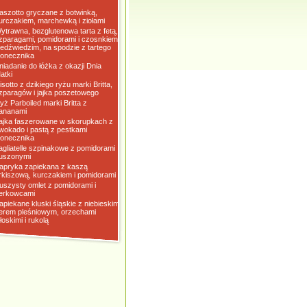
aszotto gryczane z botwinką,
urczakiem, marchewką i ziołami
ytrawna, bezglutenowa tarta z fetą,
zparagami, pomidorami i czosnkiem
iedźwiedzim, na spodzie z tartego
łonecznika
niadanie do łóżka z okazji Dnia
atki
isotto z dzikiego ryżu marki Britta,
zparagów i jajka poszetowego
yż Parboiled marki Britta z
ananami
ajka faszerowane w skorupkach z
wokado i pastą z pestkami
łonecznika
agliatelle szpinakowe z pomidorami
uszonymi
apryka zapiekana z kaszą
rkiszową, kurczakiem i pomidorami
uszysty omlet z pomidorami i
erkowcami
apiekane kluski śląskie z niebieskim
erem pleśniowym, orzechami
łoskimi i rukolą