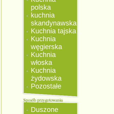
polska
kuchnia
skandynawska
Kuchnia tajska
Kuchnia
węgierska
Kuchnia
włoska
Kuchnia
żydowska
Pozostałe
Duszone