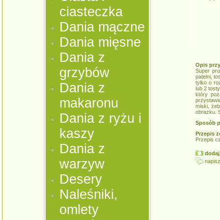
ciasteczka
Dania mączne
Dania mięsne
Dania z
Opis prz
grzybów
Super pro
patelni, 
tylko o r
Dania z
lub 2 tost
który poz
makaronu
przystawi
miski, żeb
obrazku. 
Dania z ryżu i
Sposób p
kaszy
Przepis z
Przepis c
Dania z
dodaj 
warzyw
napisz
Desery
Naleśniki,
omlety