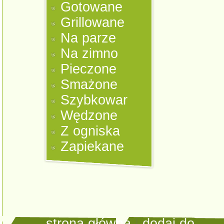
Gotowane
Grillowane
Na parze
Na zimno
Pieczone
Smażone
Szybkowar
Wędzone
Z ogniska
Zapiekane
strona główna
|
dodaj do