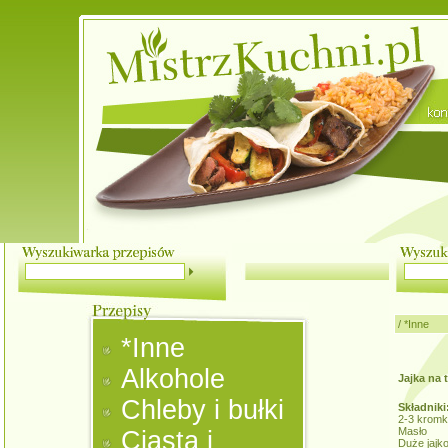
/
*Inne
*Inne
Alkohole
Jajka na 
Chleby i bułki
Składniki
2-3 kromk
Masło
Ciasta i
Duże jajk