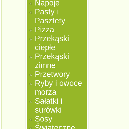
Napoje
Pasty i
Pasztety
Pizza
Przekąski
ciepłe
Przekąski
zimne
Przetwory
Ryby i owoce
morza
Sałatki i
surówki
Sosy
Świąteczne