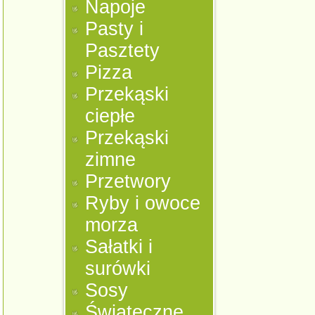
Napoje
Pasty i
Pasztety
Pizza
Przekąski
ciepłe
Przekąski
zimne
Przetwory
Ryby i owoce
morza
Sałatki i
surówki
Sosy
Świąteczne