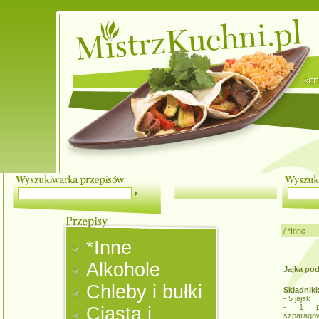
/
*Inne
*Inne
Alkohole
Jajka po
Chleby i bułki
Składniki
- 5 jajek
- 1 pus
Ciasta i
szparagow