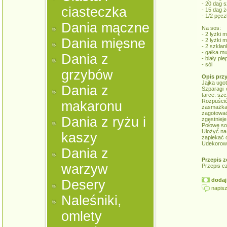
- 20 dag s
ciasteczka
- 15 dag ż
- 1/2 pęc
Dania mączne
Na sos:
- 2 łyżki 
Dania mięsne
- 2 łyżki m
- 2 szklan
- gałka m
Dania z
- biały pie
- sól
grzybów
Opis prz
Jajka ugot
Dania z
Szparagi 
tarce. szc
Rozpuści
makaronu
zasmażka s
zagotować
Dania z ryżu i
zgęstnieje
Połowę so
Ułożyć na 
kaszy
zapiekać o
Udekorowa
Dania z
Przepis z
warzyw
Przepis c
dodaj 
Desery
napisz
Naleśniki,
omlety