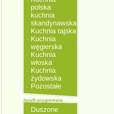
polska
kuchnia
skandynawska
Kuchnia tajska
Kuchnia
węgierska
Kuchnia
włoska
Kuchnia
żydowska
Pozostałe
Duszone