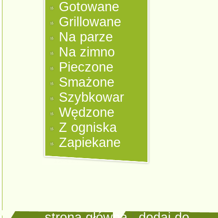
Gotowane
Grillowane
Na parze
Na zimno
Pieczone
Smażone
Szybkowar
Wędzone
Z ogniska
Zapiekane
strona główna
|
dodaj do