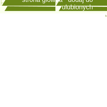
ulubionych
k