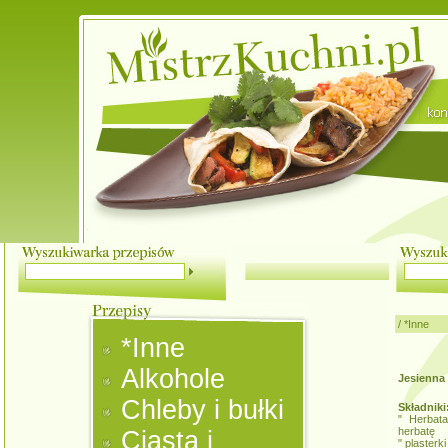
/
*Inne
*Inne
Alkohole
Jesienna
Chleby i bułki
Składniki
" Herbat
herbatę
Ciasta i
" plasterk