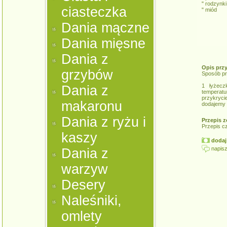
" rodzynki
ciasteczka
" miód
Dania mączne
Dania mięsne
Dania z
Opis prz
grzybów
Sposób pr
1 łyżec
Dania z
temperatu
przykryci
makaronu
dodajemy d
Dania z ryżu i
Przepis z
Przepis c
kaszy
dodaj 
napisz
Dania z
warzyw
Desery
Naleśniki,
omlety