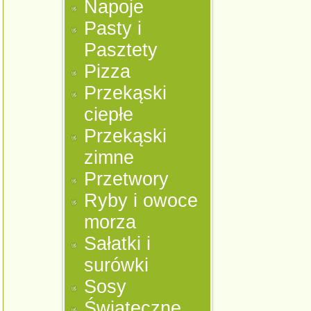
Napoje
Pasty i
Pasztety
Pizza
Przekąski
ciepłe
Przekąski
zimne
Przetwory
Ryby i owoce
morza
Sałatki i
surówki
Sosy
Świąteczne