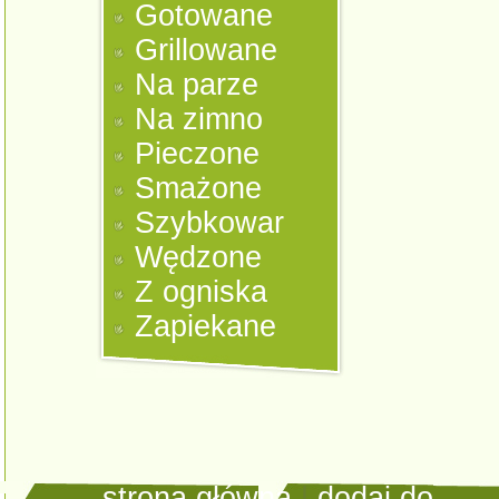
Gotowane
Grillowane
Na parze
Na zimno
Pieczone
Smażone
Szybkowar
Wędzone
Z ogniska
Zapiekane
strona główna
|
dodaj do