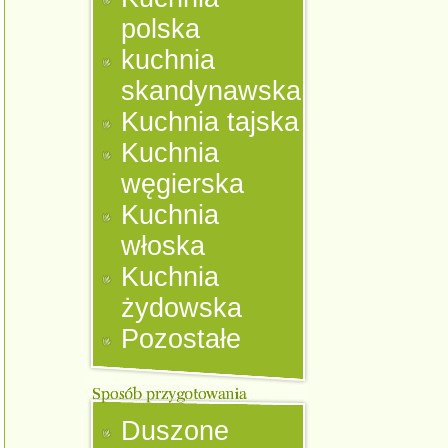
polska
kuchnia
skandynawska
Kuchnia tajska
Kuchnia
węgierska
Kuchnia
włoska
Kuchnia
żydowska
Pozostałe
Duszone