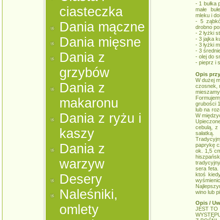
- 1 bułka
ciasteczka
małe buł
mleku i do
- 5 ząbk
Dania mączne
drobno po
- 2 łyżki
Dania mięsne
- 3 jajka 
- 3 łyżki m
- 3 średni
Dania z
- olej do 
- pieprz i
grzybów
Opis prz
W dużej m
Dania z
czosnek, m
mieszamy 
Formujemy
makaronu
grubości 1
lub na roz
Dania z ryżu i
W międzycz
Upieczone
cebulą, z
kaszy
sałatką.
Tradycyjn
Dania z
paprykę c
ok. 1,5 c
hiszpańsk
warzyw
tradycyjn
sera feta.
ktoś kied
Desery
wyśmienic
Najlepszy
Naleśniki,
wino lub p
Opis / Uw
omlety
JEST TO
WYSTĘPU