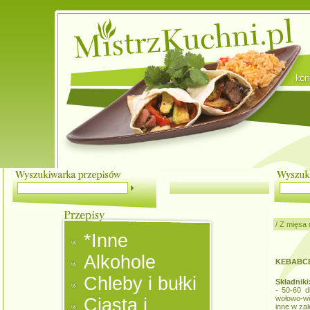
/
Z mięsa 
*Inne
Alkohole
KEBABC
Chleby i bułki
Składniki
- 50-60 
wołowo-w
Ciasta i
inne w za