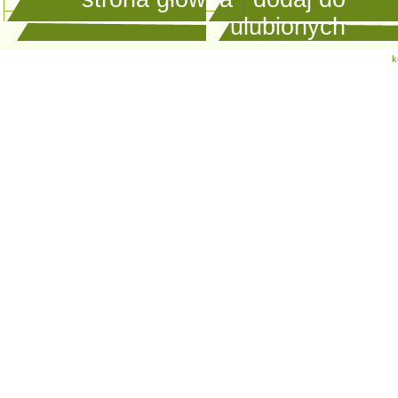
ulubionych
k