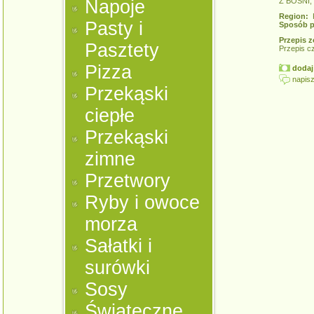
Napoje
Z BOŚNI,
Region:
K
Pasty i
Sposób p
Przepis z
Pasztety
Przepis c
Pizza
dodaj 
napisz
Przekąski
ciepłe
Przekąski
zimne
Przetwory
Ryby i owoce
morza
Sałatki i
surówki
Sosy
Świąteczne