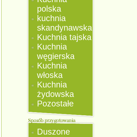
polska
kuchnia
skandynawska
Kuchnia tajska
Kuchnia
węgierska
Kuchnia
włoska
Kuchnia
żydowska
Pozostałe
Duszone