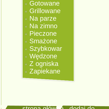
Gotowane
Grillowane
Na parze
Na zimno
Pieczone
Smażone
Szybkowar
Wędzone
Z ogniska
Zapiekane
strona główna
|
dodaj do