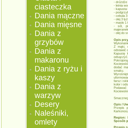
- drożdże
ciasteczka
- letnia w
- kapusta
- podgrzy
Dania mączne
- cebula 3
- olej 3 łyż
Dania mięsne
- masło 1 
- sól, p
majerane
Dania z
- olej do 
grzybów
Opis prz
Wykonani
Z mąki, 
Dania z
odstawić 
Kapustę 
odsączyć
makaronu
Pokrojon
Kociewsk
Dania z ryżu i
dodać mas
smaku.
Wyrośnię
kaszy
uformować
farsz i sk
Dania z
kolor i o
Podawać
Kociewskie
warzyw
Smaczneg
Desery
Opis / Uw
Przepis 
Naleśniki,
Karkonos
Region:
K
omlety
Sposób p
Przepis z