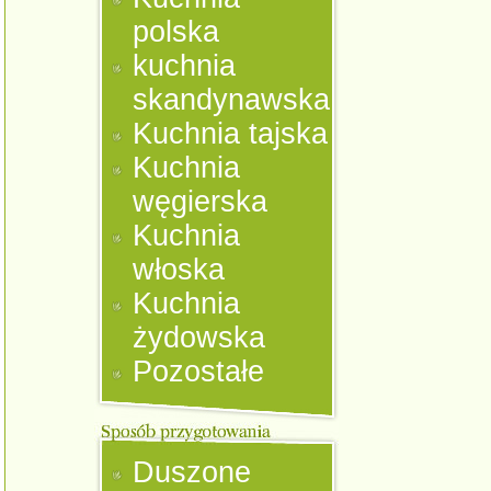
polska
kuchnia
skandynawska
Kuchnia tajska
Kuchnia
węgierska
Kuchnia
włoska
Kuchnia
żydowska
Pozostałe
Duszone