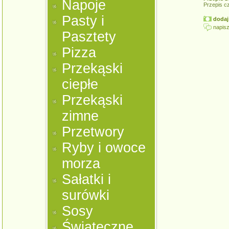
Napoje
Przepis c
Pasty i
dodaj 
napisz
Pasztety
Pizza
Przekąski
ciepłe
Przekąski
zimne
Przetwory
Ryby i owoce
morza
Sałatki i
surówki
Sosy
Świąteczne