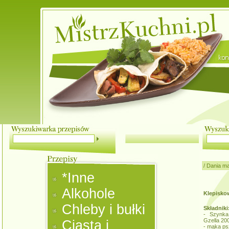
/
Dania m
*Inne
Alkohole
Klepiskow
Chleby i bułki
Składniki
- Szynka
Gzella 20
Ciasta i
- mąka ps