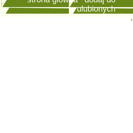
ulubionych
k