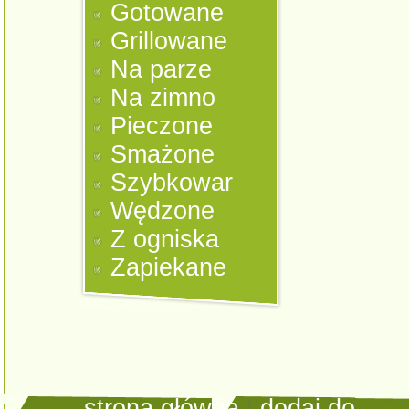
Gotowane
Grillowane
Na parze
Na zimno
Pieczone
Smażone
Szybkowar
Wędzone
Z ogniska
Zapiekane
strona główna
|
dodaj do