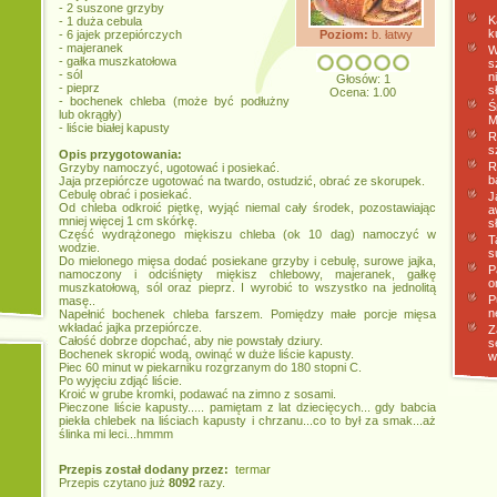
- 2 suszone grzyby
K
- 1 duża cebula
k
- 6 jajek przepiórczych
Poziom:
b. łatwy
- majeranek
W
- gałka muszkatołowa
s
- sól
n
Głosów: 1
- pieprz
s
Ocena: 1.00
- bochenek chleba (może być podłużny
Ś
lub okrągły)
M
- liście białej kapusty
R
s
Opis przygotowania:
R
Grzyby namoczyć, ugotować i posiekać.
b
Jaja przepiórcze ugotować na twardo, ostudzić, obrać ze skorupek.
Cebulę obrać i posiekać.
J
Od chleba odkroić piętkę, wyjąć niemal cały środek, pozostawiając
a
mniej więcej 1 cm skórkę.
s
Część wydrążonego miękiszu chleba (ok 10 dag) namoczyć w
T
wodzie.
s
Do mielonego mięsa dodać posiekane grzyby i cebulę, surowe jajka,
P
namoczony i odciśnięty miękisz chlebowy, majeranek, gałkę
o
muszkatołową, sól oraz pieprz. I wyrobić to wszystko na jednolitą
P
masę..
n
Napełnić bochenek chleba farszem. Pomiędzy małe porcje mięsa
wkładać jajka przepiórcze.
Z
Całość dobrze dopchać, aby nie powstały dziury.
s
Bochenek skropić wodą, owinąć w duże liście kapusty.
w
Piec 60 minut w piekarniku rozgrzanym do 180 stopni C.
Po wyjęciu zdjąć liście.
Kroić w grube kromki, podawać na zimno z sosami.
Pieczone liście kapusty..... pamiętam z lat dziecięcych... gdy babcia
piekła chlebek na liściach kapusty i chrzanu...co to był za smak...aż
ślinka mi leci...hmmm
Przepis został dodany przez:
termar
Przepis czytano już
8092
razy.