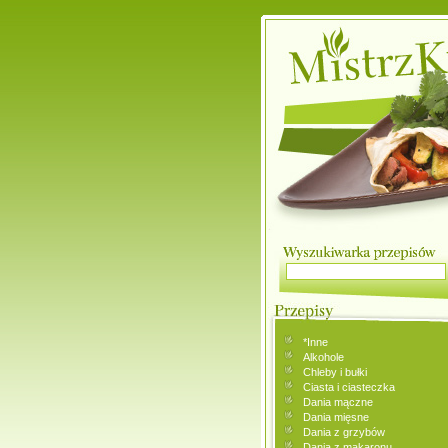
*Inne
Alkohole
Chleby i bułki
Ciasta i ciasteczka
Dania mączne
Dania mięsne
Dania z grzybów
Dania z makaronu