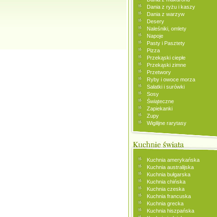
Dania z ryżu i kaszy
Dania z warzyw
Desery
Naleśniki, omlety
Napoje
Pasty i Pasztety
Pizza
Przekąski ciepłe
Przekąski zimne
Przetwory
Ryby i owoce morza
Sałatki i surówki
Sosy
Świąteczne
Zapiekanki
Zupy
Wigilijne rarytasy
Kuchnia amerykańska
Kuchnia australijska
Kuchnia bułgarska
Kuchnia chińska
Kuchnia czeska
Kuchnia francuska
Kuchnia grecka
Kuchnia hiszpańska