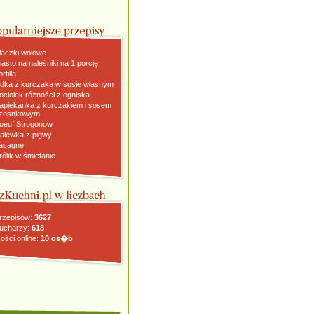
laczki wołowe
iasto na naleśniki na 1 porcję
rtilla
dka z kurczaka w sosie własnym
ociołek różności z ogniska
apiekanka z kurczakiem i sosem
zosnkowym
oeuf Strogonow
alewka z pigwy
asagne
rólik w śmietanie
rzepisów:
3627
ucharzy:
618
ości online:
10 os�b