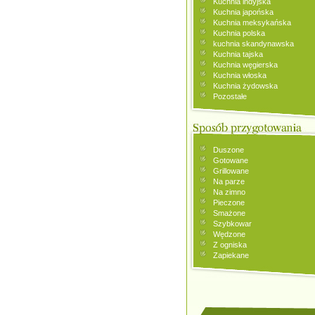
Kuchnia indyjska
Kuchnia japońska
Kuchnia meksykańska
Kuchnia polska
kuchnia skandynawska
Kuchnia tajska
Kuchnia węgierska
Kuchnia włoska
Kuchnia żydowska
Pozostałe
Duszone
Gotowane
Grillowane
Na parze
Na zimno
Pieczone
Smażone
Szybkowar
Wędzone
Z ogniska
Zapiekane