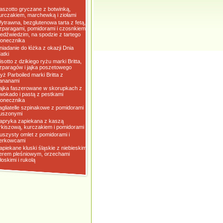
aszotto gryczane z botwinką,
urczakiem, marchewką i ziołami
ytrawna, bezglutenowa tarta z fetą,
zparagami, pomidorami i czosnkiem
iedźwiedzim, na spodzie z tartego
łonecznika
niadanie do łóżka z okazji Dnia
atki
isotto z dzikiego ryżu marki Britta,
zparagów i jajka poszetowego
yż Parboiled marki Britta z
ananami
ajka faszerowane w skorupkach z
wokado i pastą z pestkami
łonecznika
agliatelle szpinakowe z pomidorami
uszonymi
apryka zapiekana z kaszą
rkiszową, kurczakiem i pomidorami
uszysty omlet z pomidorami i
erkowcami
apiekane kluski śląskie z niebieskim
erem pleśniowym, orzechami
łoskimi i rukolą