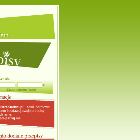
Zapomniałem hasła
istrzKuchni.pl
- załóż darmowe
onto i dodawaj swoje przepisy
ulinarne.
arejestruj się