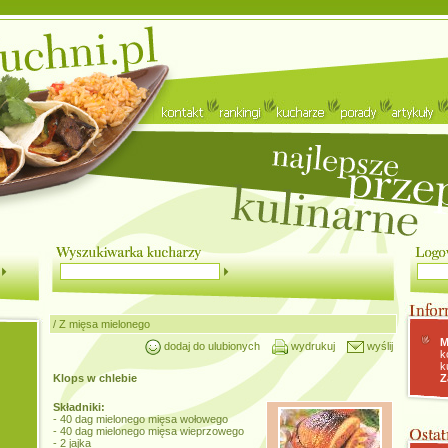
/
Z mięsa mielonego
M
dodaj do ulubionych
wydrukuj
wyślij
k
k
Klops w chlebie
Z
Składniki:
- 40 dag mielonego mięsa wołowego
- 40 dag mielonego mięsa wieprzowego
- 2 jajka