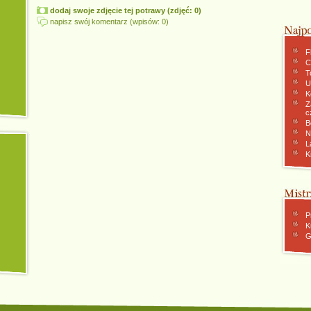
dodaj swoje zdjęcie tej potrawy (zdjęć: 0)
napisz swój komentarz (wpisów: 0)
F
C
To
U
K
Z
c
B
N
L
K
P
K
G