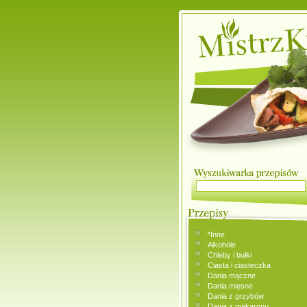
*Inne
Alkohole
Chleby i bułki
Ciasta i ciasteczka
Dania mączne
Dania mięsne
Dania z grzybów
Dania z makaronu