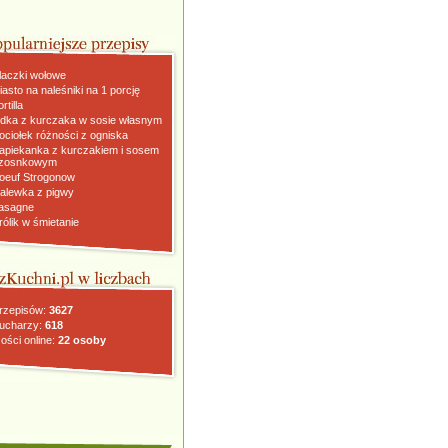
laczki wołowe
iasto na naleśniki na 1 porcję
rtilla
dka z kurczaka w sosie własnym
ociołek różności z ogniska
apiekanka z kurczakiem i sosem
zosnkowym
oeuf Strogonow
alewka z pigwy
asagne
rólik w śmietanie
rzepisów:
3627
ucharzy:
618
ości online:
22 osoby