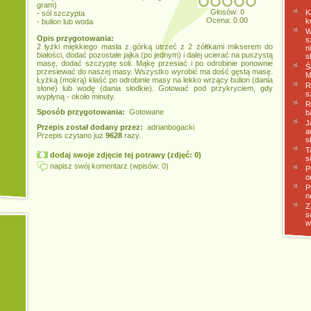
gram)
Głosów: 0
K
- sól szczypta
Ocena: 0.00
k
- bulion lub woda
W
Opis przygotowania:
s
2 łyżki miękkiego masła z górką utrzeć z 2 żółtkami mikserem do
n
białości, dodać pozostałe jajka (po jednym) i dalej ucierać na puszystą
s
masę, dodać szczyptę soli. Mąkę przesiać i po odrobinie ponownie
Ś
przesiewać do naszej masy. Wszystko wyrobić ma dość gęstą masę.
M
Łyżką (mokrą) kłaść po odrobinie masy na lekko wrzący bulion (dania
R
słone) lub wodę (dania słodkie). Gotować pod przykryciem, gdy
s
wypłyną - około minuty.
R
Sposób przygotowania:
Gotowane
b
J
Przepis został dodany przez:
adrianbogacki
a
Przepis czytano już
9628
razy.
s
T
dodaj swoje zdjęcie tej potrawy (zdjęć: 0)
s
napisz swój komentarz (wpisów: 0)
P
o
P
n
Z
s
w