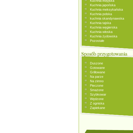
Kuchnia indyjska
Kuchnia japońska
Kuchnia meksykańska
Kuchnia polska
kuchnia skandynawska
Kuchnia tajska
Kuchnia węgierska
Kuchnia włoska
Kuchnia żydowska
Pozostałe
Duszone
Gotowane
Grillowane
Na parze
Na zimno
Pieczone
Smażone
Szybkowar
Wędzone
Z ogniska
Zapiekane