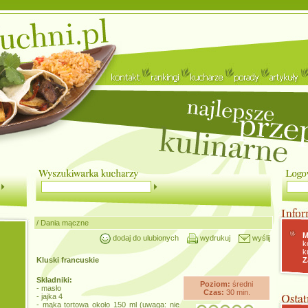
/
Dania mączne
M
dodaj do ulubionych
wydrukuj
wyślij
k
k
Kluski francuskie
Z
Składniki:
Poziom:
średni
- masło
Czas:
30 min.
- jajka 4
- mąka tortowa około 150 ml (uwaga: nie