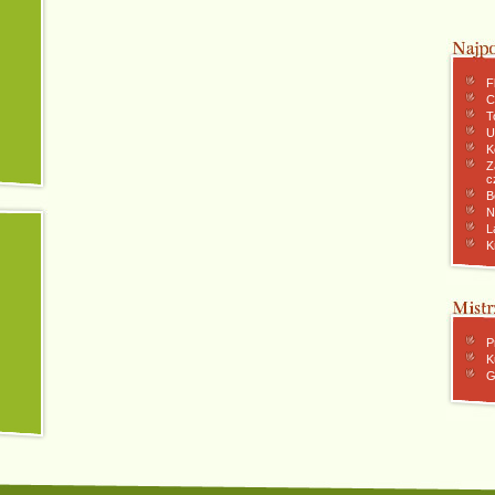
F
C
To
U
K
Z
c
B
N
L
K
P
K
G