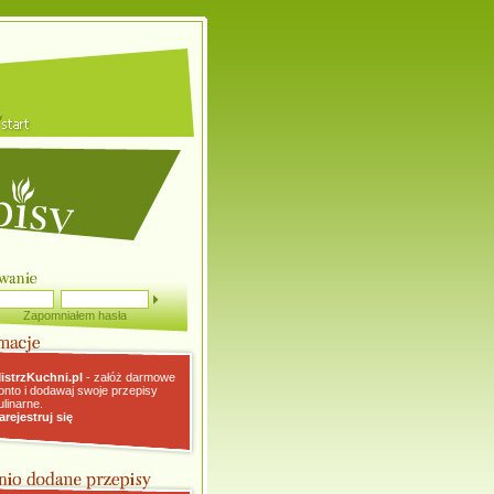
Zapomniałem hasła
istrzKuchni.pl
- załóż darmowe
onto i dodawaj swoje przepisy
ulinarne.
arejestruj się