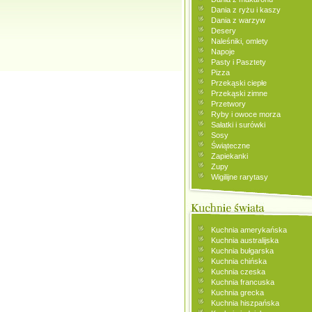
Dania z ryżu i kaszy
Dania z warzyw
Desery
Naleśniki, omlety
Napoje
Pasty i Pasztety
Pizza
Przekąski ciepłe
Przekąski zimne
Przetwory
Ryby i owoce morza
Sałatki i surówki
Sosy
Świąteczne
Zapiekanki
Zupy
Wigilijne rarytasy
Kuchnia amerykańska
Kuchnia australijska
Kuchnia bułgarska
Kuchnia chińska
Kuchnia czeska
Kuchnia francuska
Kuchnia grecka
Kuchnia hiszpańska