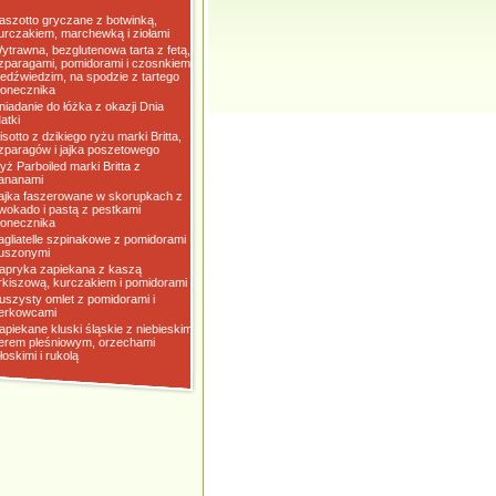
aszotto gryczane z botwinką,
urczakiem, marchewką i ziołami
ytrawna, bezglutenowa tarta z fetą,
zparagami, pomidorami i czosnkiem
iedźwiedzim, na spodzie z tartego
łonecznika
niadanie do łóżka z okazji Dnia
atki
isotto z dzikiego ryżu marki Britta,
zparagów i jajka poszetowego
yż Parboiled marki Britta z
ananami
ajka faszerowane w skorupkach z
wokado i pastą z pestkami
łonecznika
agliatelle szpinakowe z pomidorami
uszonymi
apryka zapiekana z kaszą
rkiszową, kurczakiem i pomidorami
uszysty omlet z pomidorami i
erkowcami
apiekane kluski śląskie z niebieskim
erem pleśniowym, orzechami
łoskimi i rukolą